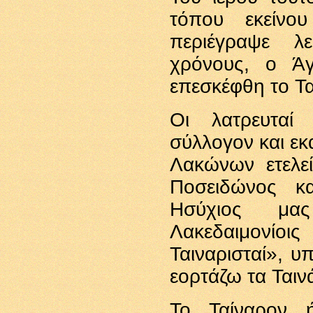
τόπου εκείνο
περιέγραψε λ
χρόνους, ο Άγ
επεσκέφθη το Τα
Οι λατρευταί
σύλλογον και εκ
Λακώνων ετελε
Ποσειδώνος κα
Ησύχιος μας
Λακεδαιμονίο
Ταιναρισταί», υ
εορτάζω τα Ταιν
Το Ταίναρον ή