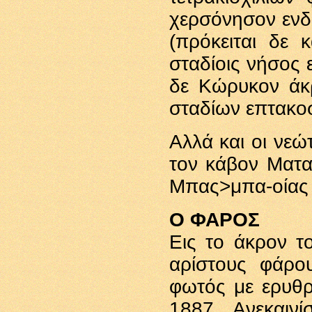
χερσόνησον ενδ
(πρόκειται δε 
σταδίοις νήσος 
δε Κώρυκον άκ
σταδίων επτακο
Αλλά και οι νεώ
τον κάβον Ματ
Μπας>μπα-οίας ε
Ο ΦΑΡΟΣ
Εις το άκρον τ
αρίστους φάρο
φωτός με ερυθρ
1887. Ανεκαιν