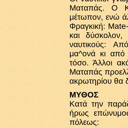
Ματαπάς. Ο Κο
μέτωπον, ενώ άλ
Φραγκική: Mate
και δύσκολον,
ναυτικούς: Απ
μα^ονά κι από
τόσο. Άλλοι ακ
Ματαπάς προελλ
ακρωτηρίου θα 
ΜΥΘΟΣ
Κατά την παράδ
ήρως επώνυμος
πόλεως: