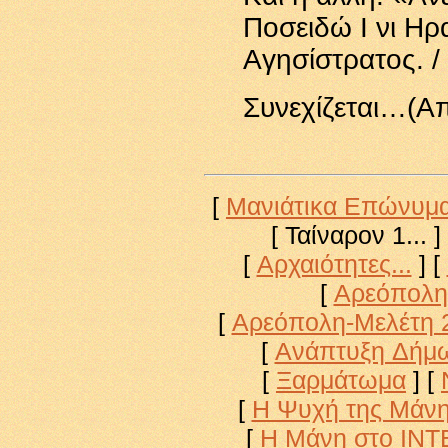
Ποσειδώ Ι νι Ηρα
Αγησίστρατος. /
Συνεχίζεται…(Απ
[
Μανιάτικα Επώνυμ
[ Ταίναρον 1... ]
[
Αρχαιότητες...
]
[
[
Αρεόπολη
[
Αρεόπολη-Μελέτη 
[
Ανάπτυξη Δήμ
[
Ξαρμάτωμα
]
[
[
Η Ψυχή της Μάν
[
Η Μάνη στο ΙΝ