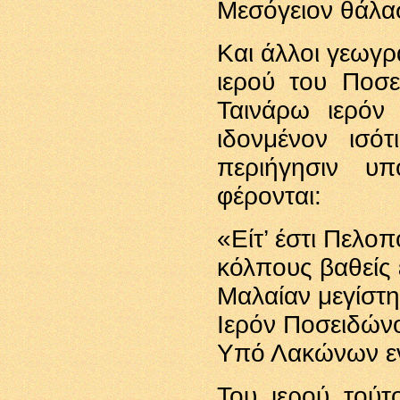
Μεσόγειον θάλα
Και άλλοι γεωγρ
ιερού του Ποσε
Ταινάρω ιερό
ιδονμένον ισό
περιήγησιν υ
φέρονται:
«Είτ’ έστι Πελο
κόλπους βαθείς 
Μαλαίαν μεγίστη
Ιερόν Ποσειδών
Υπό Λακώνων εν
Του ιερού τούτ