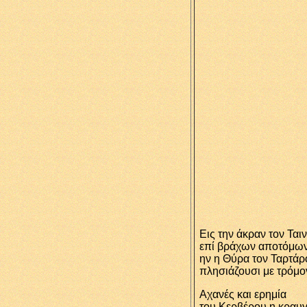
Εις την άκραν τον Ται
επί βράχων αποτόμω
ην η Θύρα τον Ταρτάρ
πλησιάζουσι με τρόμο
Αχανές και ερημία
του Κερβέρου η κραυ