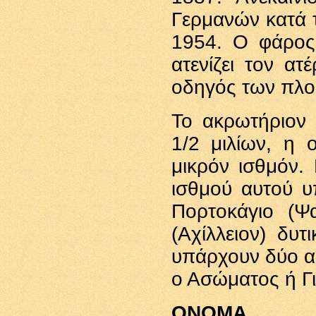
Γερμανών κατά τ
1954. Ο φάρος
ατενίζει τον ατ
οδηγός των πλο
Το ακρωτήριον 
1/2 μιλίων, η 
μικρόν ισθμόν. 
ισθμού αυτού υ
Πορτοκάγιο (Ψ
(Αχίλλειον) δυ
υπάρχουν δύο ακ
ο Ασώματος ή Γι
ΟΝΟΜΑ