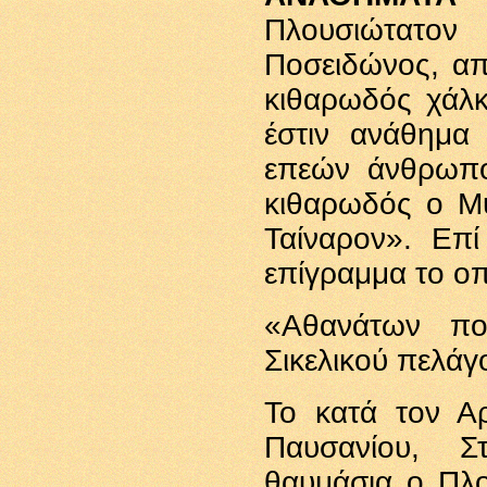
Πλουσιώτατον
Ποσειδώνος, απ
κιθαρωδός χάλκ
έστιν ανάθημα
επεών άνθρωπο
κιθαρωδός ο Μυ
Ταίναρον». Επ
επίγραμμα το οπ
«Αθανάτων πομ
Σικελικού πελάγ
Το κατά τον Αρ
Παυσανίου, Σ
θαυμάσια ο Πλο