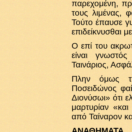
παρεχομένη, πρό
τους λιμένας, φ
Τούτο έπαυσε γυ
επιδείκνυσθαι 
Ο επί του ακρω
είναι γνωστό
Ταινάριος, Ασφάλ
Πλην όμως τ
Ποσειδώνος φαί
Διονύσωι» ότι ε
μαρτυρίαν «και
από Ταίναρον κ
ΑΝΑΘΗΜΑΤΑ