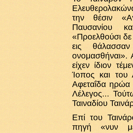
Ελευθερολακώνω
την θέσιν «Α
Παυσανίου κ
«Προελθούσι δε 
εις θάλασσα
ονομασθήναι». 
είχεν ίδιον τέ
Ίοπος και του
Αφεταΐδα ηρώα ε
Λέλεγος... Τού
Ταιναδίου Ταινά
Επί του Ταινά
πηγή «νυν μ