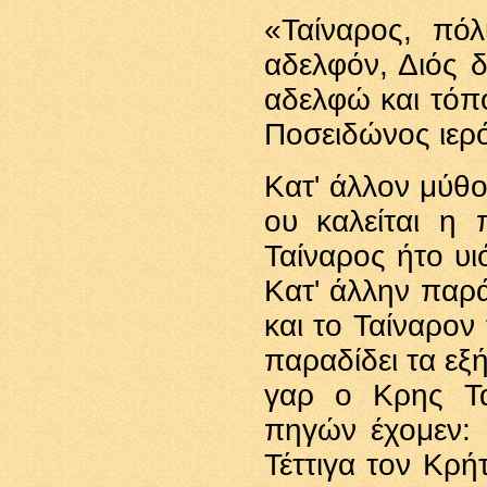
«Ταίναρος, πό
αδελφόν, Διός 
αδελφώ και τόπ
Ποσειδώνος ιερό
Κατ' άλλον μύθον
ου καλείται η 
Ταίναρος ήτο υι
Κατ' άλλην παρά
και το Ταίναρον
παραδίδει τα εξή
γαρ ο Κρης Τα
πηγών έχομεν: 
Τέττιγα τον Κρήτ