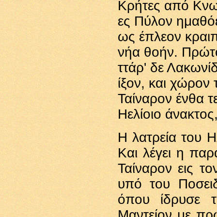
Κρήτες από Κν
ες Πύλον ημαθό
ως έπλεον κραιπ
νήα θοήν. Πρώτο
ττάρ' δε Λακωνί
ίξον, και χώρον
Ταίναρον ένθα τε
Ηελίοιο άνακτος,
Η λατρεία του Η
Και λέγει η πα
Ταίναρον εις το
υπό του Ποσει
όπου ίδρυσε τ
Μαντείον με πρ