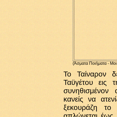
(Άσματα Ποιήματα - Μοιρ
Το Ταίναρον δ
Ταϋγέτου εις 
συνηθισμένον 
κανείς να ατε
ξεκουράζη το
απλώνεται έως 