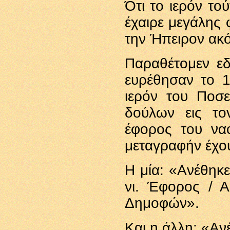
Ότι το ιερόν το
έχαιρε μεγάλης 
την Ήπειρον ακό
Παραθέτομεν εδ
ευρέθησαν το 
ιερόν του Ποσε
δούλων εις το
έφορος του ναο
μεταγραφήν έχο
Η μία: «Ανέθηκε
νι. Έφορος / Α
Δημοφών».
Και η άλλη: «Αν