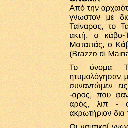
Από την αρχαιότ
γνωστόν με δι
Ταίναρος, το Τ
ακτή, ο κάβο-
Ματαπάς, ο Κά
(Brazzo di Maina
Το όνομα Τα
ητυμολόγησαν με
συναντώμεν εις
-αρος, που φα
αρός, λιπ - α
ακρωτήριον δια 
Οι ναυτικοί γνω