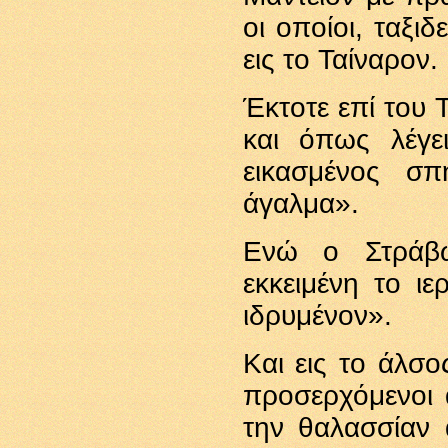
οι οποίοι, ταξι
εις το Ταίναρον.
Έκτοτε επί του 
και όπως λέγε
εικασμένος σ
άγαλμα».
Ενώ ο Στράβω
εκκειμένη το ι
ιδρυμένον».
Και εις το άλσο
προσερχόμενοι 
την θαλασσίαν