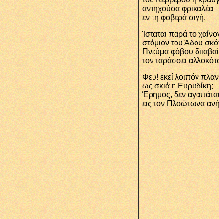
αντηχούσα φρικαλέα
εν τη φοβερά σιγή.
Ίσταται παρά το χαίνο
στόμιον του Άδου σκό
Πνεύμα φόβου διιαβαί
τον ταράσσει αλλοκότ
Φευ! εκεί λοιπόν πλαν
ως σκιά η Ευρυδίκη;
Έρημος, δεν αγαπάται
εις τον Πλοώτωνα ανή