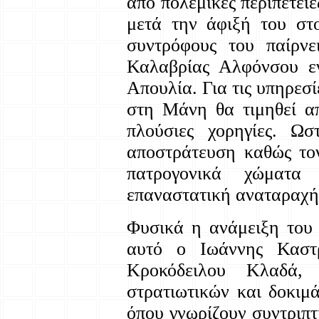
από πολεμικές περιπέτειε
μετά την άφιξή του στ
συντρόφους του παίρνε
Καλαβρίας Αλφόνσου ε
Απουλία. Για τις υπηρεσί
στη Μάνη θα τιμηθεί απ
πλούσιες χορηγίες. Ω
αποστράτευση καθώς το
πατρογονικά χώματα
επαναστατική αναταραχή
Φυσικά η ανάμειξη του 
αυτό ο Ιωάννης Καστρ
Κροκόδειλου Κλαδά,
στρατιωτικών και δοκιμ
όπου γνωρίζουν συντριπτ