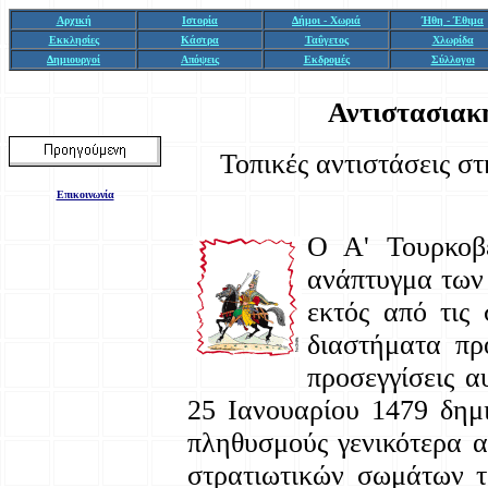
Αρχική
Ιστορία
Δήμοι - Χωριά
Ήθη - Έθιμα
Εκκλησίες
Κάστρα
Ταΰγετος
Χλωρίδα
Δημιουργοί
Απόψεις
Εκδρομές
Σύλλογοι
Αντιστασιακ
Τοπικές αντιστάσεις σ
Επικοινωνία
Ο Α' Τουρκοβ
ανάπτυγμα των 
εκτός από τις
διαστήματα πρ
προσεγγίσεις α
25 Ιανουαρίου 1479 δημ
πληθυσμούς γενικότερα α
στρατιωτικών σωμάτων τ