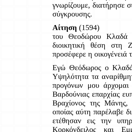
γνωρίζουμε, διατήρησε σ
σύγκρουσης.
Αίτηση
(1594)
του Θεοδώρου Κλαδά σ
διοικητική θέση στη 
προσέφερε η οικογένειά τ
Εγώ Θεόδωρος ο Κλαδάς
Υψηλότητα τα αναρίθμητ
προγόνων μου άρχομαι 
Βαρδούνιας επαρχίας ευ
Βραχίονος της Μάνης, 
οποίας αύτη παρέλαβε δ
ετέθησαν εις την υπη
Κορκόνδειλος και Εμ