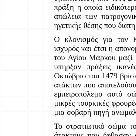
πράξη η οποία ειδικότε
απώλεια των πατρογονι
ηγετικής θέσης που διατ
Ο κλονισμός για τον 
ισχυρός και έτσι η απον
του Αγίου Μάρκου μαζί 
υπήρξαν πράξεις ικανέ
Οκτώβριο του 1479 βρίσ
ατάκτων που αποτελούσα
εμπειροπόλεμο αυτό σώ
μικρές τουρκικές φρουρέ
μια σοβαρή πηγή ανωμαλ
Το στρατιωτικό σώμα τ
άτακτους που έφθασαν 