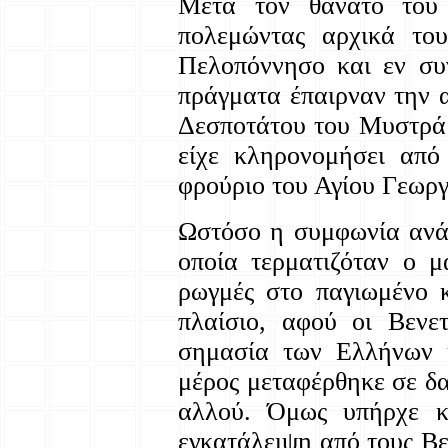
Μετά τον θάνατο του
πολεμώντας αρχικά το
Πελοπόννησο και εν συ
πράγματα έπαιρναν την 
Δεσποτάτου του Μυστρά 
είχε κληρονομήσει από
φρούριο του Αγίου Γεωργ
Ωστόσο η συμφωνία ανάμ
οποία τερματιζόταν ο μ
ρωγμές στο παγιωμένο κ
πλαίσιο, αφού οι Βενε
σημασία των Ελλήνων 
μέρος μεταφέρθηκε σε δα
αλλού. Όμως υπήρχε κα
εγκατάλειψη από τους Βε