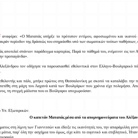
2
αναφέρει: «Ο Ματαπάς υπήρξε το πρότυπον εντίμου, αφοσιωμένου και ικανού 
 μακράν περίοδον της δράσεώς του επηρεάσθει υπό των σωματικών τούτων παθήσεων, 
 αποτελεί σπάνιον παράδειγμα καρτερίας. Παρά το πάθημά του, ενέμεινεν εις τον Α
 την προπαγάνδα».
. Αλεξάνδρου τον οδήγησε να παρουσιασθεί εθελοντικά στον Ελληνο-Βουλγαρικό πό
.
 εθελοντής και πάλι, μπήκε πρώτος στη Θεσσαλονίκη με σκοπό να καταλάβει την 
 επετέθη στη μάχη του Λαχανά κατά των Βουλγάρων που χρόνια είχε πολεμήσει. Α
νος, τη στιγμή μάλιστα που οι Βούλγαροι υποχωρούσαν.
ο Υπ. Εξωτερικών.
Ο καπετάν Ματαπάς μέσα από τα απομνημονεύματα του Αλέξαν
ατος στη λίμνη των Γιαννιτσών και έδειξε τις ικανότητές του, την απαράμιλλη γεν
μάτια, παρ' όλη την ασχήμια του όμως, είχε κάτι το ευγενικό και επιβλητικό, Ήταν
ογραφία.