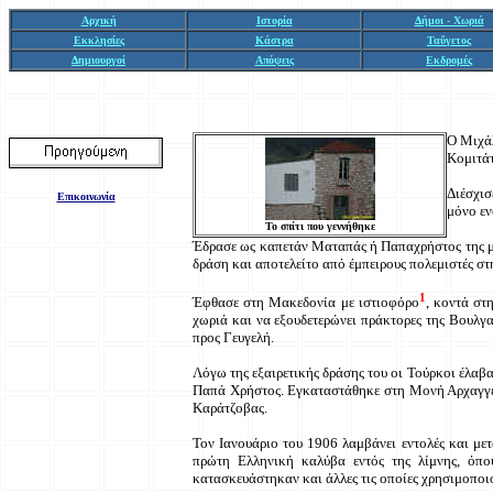
Αρχική
Ιστορία
Δήμοι - Χωριά
Εκκλησίες
Κάστρα
Ταΰγετος
Δημιουργοί
Απόψεις
Εκδρομές
Ο Μιχάλ
Κομιτάτ
Διέσχισ
Επικοινωνία
μόνο εν
Το σπίτι που γεννήθηκε
Έδρασε ως καπετάν Ματαπάς ή Παπαχρήστος της μο
δράση και αποτελείτο από έμπειρους πολεμιστές σ
1
Έφθασε στη Μακεδονία με ιστιοφόρο
, κοντά στ
χωριά και να εξουδετερώνει πράκτορες της Βουλγ
προς Γευγελή.
Λόγω της εξαιρετικής δράσης του οι Τούρκοι έλαβα
Παπά Χρήστος. Εγκαταστάθηκε στη Μονή Αρχαγγέλο
Καράτζοβας.
Τον Ιανουάριο του 1906 λαμβάνει εντολές και μετα
πρώτη Ελληνική καλύβα εντός της λίμνης, όπο
κατασκευάστηκαν και άλλες τις οποίες χρησιμοποι