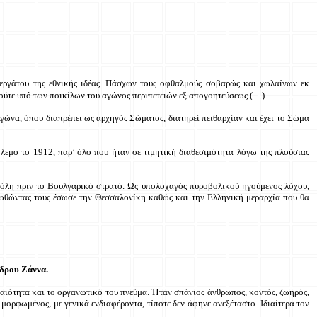
εργάτου της εθνικής ιδέας. Πάσχων τους οφθαλμούς σοβαρώς και χωλαίνων εκ
ούτε υπό των ποικίλων του αγώνος περιπετειών εξ απογοητεύσεως (…).
γώνα, όπου διαπρέπει ως αρχηγός Σώματος, διατηρεί πειθαρχίαν και έχει το Σώμα
λεμο το 1912, παρ’ όλο που ήταν σε τιμητική διαθεσιμότητα λόγω της πλούσιας
πόλη πριν το Βουλγαρικό στρατό. Ως υπολοχαγός πυροβολικού ηγούμενος λόχου,
πωθώντας τους έσωσε την Θεσσαλονίκη καθώς και την Ελληνική μεραρχία που θα
δρου Ζάννα.
ναιότητα και το οργανωτικό του πνεύμα. Ήταν σπάνιος άνθρωπος, κοντός, ζωηρός,
 μορφωμένος, με γενικά ενδιαφέροντα, τίποτε δεν άφηνε ανεξέταστο. Ιδιαίτερα τον