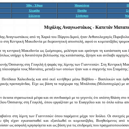
Ήθη - Έθιμα
Μοιρολόγια
Π
Χλωρίδα
Πανίδα
Σ
Σύλλογοι
Σύνδεσμοι
Wa
Μιχάλης
Αναγνωστάκος - Καπετάν Ματαπ
ης Αναγνωστάκος από τη Χαριά του Πύργου Διρού, ήταν Ανθυπολοχαγός Πυροβολικ
ο στη Κεντρική Μακεδονία με διερευνητική αποστολή, αφού οι κομιτατζήδες τρομοκ
ε τη κεντρική Μακεδονία ως ζωέμπορος, μελέτησε και ερεύνησε τη κατάσταση και ί
όπλως υπήρχε η δυνατότητα βελτίωσης της κατάστασης, ζήτησε και ανέλαβε αρχηγό
νής Όσσιανης στη Γευγελή ή ψαράς της λίμνης των Γιαννιτσών. Στη Κεντρική Μακ
τη πλειοψηφία τους Μανιάτες, μεταξύ των οποίων ήταν και ο συγγενής του Σταμάτης
η Ποτίδαια Χαλκιδικής και από εκεί κινήθηκε μέσω Βάβδου – Βασιλικών και έφθ
αρικής προπαγάνδας. Είχε ως βάση τα περίχωρα της Μπάλτσας (Μελισσοχώρι) με 
ν έκτατα στρατιωτικά μέτρα και σε συνδυασμό με το γεγονός ότι υπέστη θλάση στο 
υ Όσσιανης στη Γευγελή, όπου εργαζόταν με το Ευαγγέλιο και το όπλο κάτω από 
βαίνει στη λίμνη των Γιαννιτσών όπου παρέμεινε μέχρι τον Ιούλιο. Οι συνεχείς μά
υ ήδη είχαν εγκατασταθεί και εξαπλωθεί οι κομιτατζήδες. Βοηθούμενος από
ούσαν ως ασφαλή κρησφύγετα και ως βάση για τις επιδρομές που πραγματοποιούσαν,