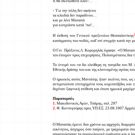
τι θα σκοτωθείτε όλοι!…
- ‘Γω την πόλη δεν αφήνου
τα κλειδιά δεν παραδίνου…
και με λένε Ματαπά
για κοπχιάστε κατά ‘πα!...
Η έκθεση του Γενικού προξενείου Θεσσαλονίκης
κατάγματος του ποδός, ουδ' επί στιγμήν κατά την
Ο Γεν. Πρόξενος Λ. Κορομηλάς έγραψε: «Ο Ματαπάς
του έτοιμον προς επιχειρήσεις. Πολυτιμότατος δια
Το όνειρό του να δει ελεύθερη τη πατρίδα του Μ
Εθνικής δράσης του και της κλονισμένης υγείας του
Ο ηρωικός αυτός Μανιάτης ήταν εκείνος που, ως
αντιμετώπισε επιτυχημένα τους κομιτατζήδες και
δεχόταν ξαφνική επίθεση και έπεσε ηρωικά μαχόμε
Παραπομπές
1.
Μακεδονικός Αγών, Τσάμης, σελ. 297
2.
Φ. Κοντογούρης προς ΥΠ.ΕΞ. 23.08.1907 Αρχεί
Ο Ματαπάς έμεινε δυο χρόνια ως αρχηγός διαμερίσμ
ευκίνητος, άσχημος όσο παίρνει, με τραχώματα στα 
απασχολούσαν τα αρχαιολογικά ευρήματα και η λα