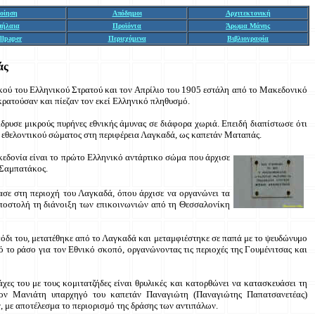
οίηση
Απόδημοι
Αρχιτεκτονική
πήλαια
Προϊόντα
Άρωμα Μάνης
llpaper
Περιεχόμενα
Βιβλιογραφία
άς
ού του Ελληνικού Στρατού και τον Απρίλιο του 1905 εστάλη από το Μακεδονικό
ρατούσαν και πίεζαν τον εκεί Ελληνικό πληθυσμό.
δρυσε μικρούς πυρήνες εθνικής άμυνας σε διάφορα χωριά. Επειδή διαπίστωσε ότι
ς εθελοντικού σώματος στη περιφέρεια Λαγκαδά, ως καπετάν Ματαπάς.
εδονία είναι το πρώτο Ελληνικό αντάρτικο σώμα που άρχισε
 Σαμπατάκος.
ασε στη περιοχή του Λαγκαδά, όπου άρχισε να οργανώνει τα
αποστολή τη διάνοιξη των επικοινωνιών από τη Θεσσαλονίκη
πόδι του, μετατέθηκε από το Λαγκαδά και μεταμφιέστηκε σε παπά με το ψευδώνυμο
το ράσο για τον Εθνικό σκοπό, οργανώνοντας τις περιοχές της Γουμένιτσας και
χες του με τους κομιτατζήδες είναι θρυλικές και κατορθώνει να κατασκευάσει τη
 τον Μανιάτη υπαρχηγό του καπετάν Παναγιώτη (Παναγιώτης Παπατσανετέας)
 με αποτέλεσμα το περιορισμό της δράσης των αντιπάλων.