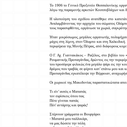
Το 1906 το Γενικό Προξενείο Θεσσαλονίκης οργαν
λόγω της παραμονής αρκετών Κουτσοβλάχων και δ
Η υλοποίηση του σχεδίου ανατέθηκε στο καπετάν
Αναλαμβάνοντας την αρχηγία του σώματος Ολύμπου
τους παρασυρθέντες, οργάνωσε τα χωριά, συγκρότη
Ήταν μικρόσωμος, μεγάλος οργανωτής, πολυμήχανος
μάχες στη λίμνη, στον Όλυμπο και στη Χαλκιδική. 
περιφέρεια της Μονής Πέτρας, από διάφορους κομιτ
Ο Γ. Αχ. Γιαννακάκος – Ραζέλος, στο βιβλίο του 
Ρουμανικής Προπαγάνδας, δρώντος εις την περιφέρε
του προσέφερε φιλικώς ένα μεγάλο ψάρι εις την κο
δρόμος που τραβάς σε φέρνει κατ’ επάνω μου και 
Προπαγάνδας εγκατέλειψε την Βέρροιαν, αναχωρήσ
Οι χωρικοί της Μακεδονίας παραστατικώτατα απεικ
Τι είν’ αυτός ο Ματαπάς
τον ευρίσκεις όπου πας
Πότε γίνεται παπάς
Πότ' αντάρτης και ψαράς!
Στέρνουν γράμματα οι Βουργάροι
- Ματαπά μου παλλικάρι,
να μας δώσετε την πόλη