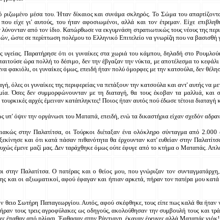
ό ριζωμένο μέσα του. Ήταν δίκαιος και συνάμα σκληρός. Το Σώμα του απαρτίζοντα
 που είχε γι' αυτούς, του ήταν αφοσιωμένοι, αλλά και τον έτρεμαν. Είχε επιβλη
ν λύνονταν από τον ίδιο. Κατώρθωσε να εκγυμνάση στρατιωτικώς τους νέους της περι
ιών, ώστε σε περίπτωση πολέμου το Ελληνικό Επιτελείο να γνωρίζη που να βασισθή 
ς υγείας. Παρατήρησε ότι οι γυναίκες στα χωριά του κάμπου, δηλαδή στο Ρουμλού
αιτούσε ώρα πολλή το δέσιμο, δεν την έβγαζαν την νύκτα, με αποτέλεσμα το κεφάλι
ένα φακιόλι, οι γυναίκες όμως, επειδή ήταν πολύ όμορφες με την κατσούλα, δεν θέ
ή, όλες οι γυναίκες της περιφερείας να πετάξουν την κατσούλα και αντ' αυτής να με
σμία. Όσες δεν συμμορφώνουνταν με τη διαταγή, θα τους έκοβαν τα μαλλιά, και 
ι τουρκικές αρχές έμειναν κατάπληκτες! Ποιος ήταν αυτός πού έδωσε τέτοια διαταγή κ
 υπ' όψιν την οργάνωσι του Ματαπά, επειδή, ενώ τα δικαστήρια είχαν σχεδόν αδραν
ειακώς στην Παλατίτσα, οι Τούρκοι διέταξαν ένα ολόκληρο σύνταγμα από 2.000
εκίνησε και ότι κατά πάσαν πιθανότητα θα έρχουνταν κατ' ευθείαν στην Παλατίτσα
τυχώς έμενε μαζί μας. Δεν ταράχθηκε όμως ούτε έφυγε από το κτήμα ο Ματαπάς. Απλ
ι στην Παλατίτσα. Ο πατέρας και ο θείος μου, που γνώριζαν τον συνταγματάρχη, 
ης και οι αξιωματικοί, αφού έφαγαν και ήπιαν αρκετά, πήραν τον πατέρα μου κατ
ν θειο Σωτήρη Παπαγεωργίου. Αυτός, αφού σκέφθηκε, τους είπε πως καλά θα ήταν 
ήραν τους τρεις αγροφύλακες ως οδηγούς, ακολούθησαν την συμβουλή τους και τράβ
ς έπαθαν από ηλίασι. Έφθασαν στην Ράντιανη, έκαναν έρευνες αλλά Ματαπάς γιόκ!