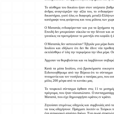
Το αίσθημα του δικαίου ήταν στον υπέρτατο βαθμ
άνδρες αναγνώριζαν την αξία του, το ενδιαφέρον
δικαστήρια, γιατί όλες οι διαφορές μεταξύ Ελλήνω
κατέγραψε τους φούρνους και τους μύλους των χωρ
Ο Ματαπάς ενδιαφέρονταν και για τα ζητήματα τη
Επειδή δεν μπορούσαν εύκολα να την δένουν και απ
γυναίκες να προτιμήσουν το μαντήλι στο κεφάλι ή 
Ο Ματαπάς δεν αστειευόταν! Έβγαλε μια μέρα διαταγ
Ιουλίου και εδήλωνε ότι δεν θα έδινε νέα προθε
εκτελέσθηκε σ' όλη την περιφέρεια την ίδια μέρα. Ο
Άρχισαν να θορυβούνται και να λαμβάνουν σοβαρώς
Κατά τα μέσα Ιουλίου, ενώ βρισκόμαστε οικογεν
Ειδοποιηθήκαμε από την Βέροια ότι το σύνταγμα ξ
πνευμονία και τον νοσήλευε ο πατέρας μου, που ευ
μόλις 200 μέτρα από το κονάκι μας.
Το τουρκικό σύνταγμα έφθασε στις 11 το μεσημέρ
πρόγευμα, που ήταν πλουσιώτατο. Ο συνταγματάρχ
Ματαπά, που είχε δημιουργήσει κράτος εν κράτει.
Ζητούσαν επιμόνως οδηγούς και συμβουλές από το
να τους οδηγήσουν. Πράγματι λοιπόν οι Τούρκοι π
ένα ανηφορικό απαίσιο δρόμο. Ένα σωρό στρατιώτε