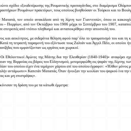
ώνει σχέδιο εξουδετέρωσης της Ρουμανικής προπαγάνδας, στο διαμέρισμα Ολύμπου 
ραστήριων Ρουμάνων πρακτόρων, τους οποίους βοηθούσαν οι Τούρκοι και το Βουλγ
 Ματαπά, τον οποίο ανακάλεσε από τη λίμνη των Γιαννιτσών, όπου οι κακουχίες 
 – Πιερρίων, από τον Οκτώβριο του 1906 μέχρι το Σεπτέμβριο του 1907, καταπολ
σε επιτροπές από ντόπιο πληθυσμό και ανταποκρίθηκε στην αποστολή του.
 και αεικίνητος, με σιδερένια θέληση αφού παρ’ όλο το τραυματισμό του και τη κ
Κατά τη τετραετή παραμονή του εξόντωσε τους Ζαλτάν και Άγγελ Πέϊο, οι οποίοι ήτ
ατζήδες που εμφανίζονταν ως εργάτες και χωρικοί.
«Οι Εθελοντικοί Αγώνες της Μάνης δια την Ελευθερίαν (1840-1940)» αναφέρει σχετ
ιαν της Βερροίας εις βάρος του Ελληνισμού, μετεμορφώθη εις ψαράν της Λίμνης των
ιλίαν του οποίου είχεν ένα τεμάχιον χάρτου επί του οποίου έγραφεν: «Ήλθον μόνος 
καλήν αντάμωσιν» Καπετάν Ματαπάς. Όταν ήνοιξαν την κοιλίαν του ψαριού ίνα την 
ας και μη επιστρέψας».
όνισαν τη δράση του με τα κάτωθι έμμετρα: