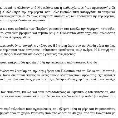
ν ως επί το πλείστον από Μακεδόνες και η πειθαρχία τους ήταν πρωτοφανής. Οι
θή σ’ ολόκληρη την περιφέρεια, όπου είχε κυριολεκτικά καταργήσει τα τουρκικά
φερείας μεταξύ 20-25 ετών, κατήρτισε στατιστικές των προϊόντων της περιφερείας,
για την τροφοδοσία του στρατού.
κι ως τους πρόποδες των Πιερίων, φορούσαν στο κεφάλι την λεγόμενη κατσούλα.
 τους να είναι βρώμικο και γεμάτο ζωΐφια. Ο Ματαπάς στην αρχή συμβούλευσε τις
λησαν να συμμορφωθούν.
ταχειρισθούν το μαντήλι ως κάλυμμα. Η διαταγή έπρεπε να εκτελεσθή μέχρι της 1ης
σε περίπτωσι νέας αρνήσεως καθιστούσε υπεύθυνους τους άνδρες. Η διαταγή του
αι πώς εκτελέστηκε απ’ όλες τις γυναίκες ανεξαιρέτως;
ήσει, επικρατούσε ησυχία σ' όλη την περιφέρεια από απόψεως ληστών.
 άνδρες να ξεκαθαρίση την περιφέρεια του Παλατιού από το Σώμα του Ματαπά.
. Κατά σύμπτωσι εκείνες τις μέρες ήταν ο Ματαπάς πολύ άρρωστος, είχε αρπάξει
ούστατα πήγε ντυμένος χωρικός και ξαπλώθηκε σ’ ένα χωριάτικο σπίτι, που απείχε
τον εκάλεσαν, καθώς και τους περισσοτέρους αξιωματικούς του επιτελείου, στο
ά μέρος και του ανεκοίνωσαν τον σκοπό που επεδίωκαν. Την σύλληψιν δηλαδή του
να συμβουλευθούν τους αγροφύλακες, που ήξεραν καλά τα μέρη και θα μπορούσαν
ηξαν προς το χωριό Ράντιανη, πού απείχε περί τα 40 χλμ. από την Παλατίτσα με