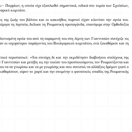
– Πιερρίων, η οποία είχε εξαπλωθεί σημαντικά, ειδικά στο τομέα των Σχολείων,
αρικό κομιτάτο.
της ζωής του βάλτου και οι κακοήθεις πυρετοί είχαν κλονίσει την υγεία του.
έμησε τη ληστεία, διέλυσε τη Ρουμανική προπαγάνδα, επανέφερε στην Ορθοδοξία
λονισμένη υγεία του από τη παραμονή του στη λίμνη των Γιαννιτσών συνέχιζε τις
αν οι ισχυρότεροι παράγοντες του Βουλγαρικού κομιτάτου, ενώ ξεκαθάρισε και τη
ικό περιστατικό: «Ίνα επιτύχη δε και την εκμιδένησιν διαβοήτου στελέχους της
 Γιαννιτσών και μετέβη εις την οικίαν του προσποιούμενος τον Ρουμανίζοντα και
μου να σε γνωρίσω και να με γνωρίσης και σου συνιστώ να αλλάξεις δρόμον γιατί ο
καθαρίσουν, εύρον το χαρτί και την επομένην ο φανατικός οπαδός της Ρουμανικής