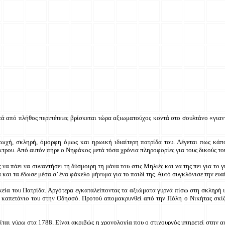
τά από πλήθος περιπέτειες βρίσκεται τώρα αξιωματούχος κοντά στο σουλτάνο «γιαν
φτωχή, σκληρή, όμορφη όμως και ηρωική ιδιαίτερη πατρίδα του. Λέγεται πως κά
τρου. Από αυτόν πήρε ο Νηφάκος μετά τόσα χρόνια πληροφορίες για τους δικούς το
 πάει να συναντήσει τη δύσμοιρη τη μάνα του στις Μηλιές και να της πει για το γ
ά και τα έδωσε μέσα σ’ ένα φάκελο μήνυμα για το παιδί της. Αυτό συγκλόνισε την ευ
υκεία του Πατρίδα. Αργότερα εγκαταλείποντας τα αξιώματα γυρνά πίσω στη σκληρή ι
ον καπετάνιο του στην Οδησσό. Προτού απομακρυνθεί από την Πόλη ο Νικήτας σκίζε
ται γύρω στα 1788. Είναι ακριβώς η χρονολογία που ο στιχουργός υπηρετεί στην α