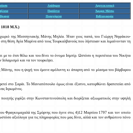
οίηση
Απόδημοι
Αρχιτεκτονική
πήλαια
Προϊόντα
Άρωμα Μάνης
llpaper
Περιεχόμενα
Βιβλιογραφία
- 1818 Μ.Χ.)
το χωριό της Μεσσηνιακής Μάνης Μηλέα. Ήταν γιος παπά, του Γιώργη Νηφάκου-
αι στη θέση Αγία Μαρίνα από τους Τουρκαλβανούς που λήστευαν και λιμαίνονταν τη
 με το έτσι θέλω και του δίνει το όνομα Ισμπίρ. Ωστόσο η περιπέτεια του Νικήτα
 Ισλαμισμό και να τον τουρκέψει.
ς Μάνης, που η ψυχή του έμεινε αμόλυντη κι άπαρτη από το μίασμα του βάρβαρου
ετεί στο Σαράι. Το Μανιατόπουλο όμως είναι έξυπνο, κατορθώνει δραπετεύει από
νας Ιερωμένος.
ποιητής γυρίζει στην Κωνσταντινούπολη και διορίζεται αξιωματικός στην υψηλή
 του Φραγκομαχαλά της Σμύρνης που έγινε στις 4)12 Μαρτίου 1797 και τον οποίο
ωστόσο αξιόλογα για τις πληροφορίες που μας δίνει, αλλά και τον ανθρώπινο πόνο