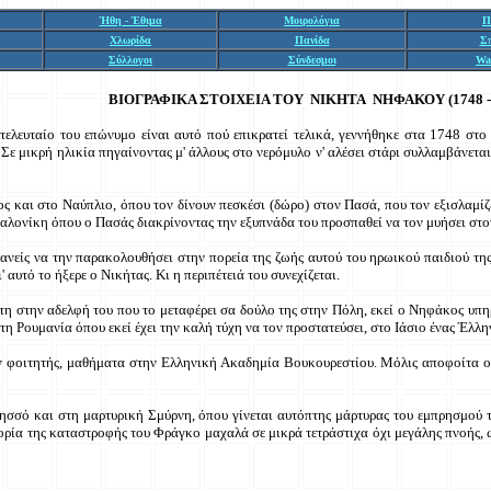
Ήθη - Έθιμα
Μοιρολόγια
Π
Χλωρίδα
Πανίδα
Σ
Σύλλογοι
Σύνδεσμοι
Wa
ΒΙΟΓΡΑΦΙΚΑ
ΣΤΟΙΧΕΙΑ ΤΟΥ ΝΙΚΗΤΑ ΝΗΦΑΚΟΥ
(1748 
ελευταίο του επώνυμο είναι αυτό πού επικρατεί τελικά, γεννήθηκε στα 1748 σ
Σε μικρή ηλικία πηγαίνοντας μ' άλλους στο νερόμυλο ν' αλέσει στάρι συλλαμβάνετ
 και στο Ναύπλιο, όπου τον δίνουν πεσκέσι (δώρο) στον Πασά, που τον εξισλαμίζει
σαλονίκη όπου ο Πασάς διακρίνοντας την εξυπνάδα του προσπαθεί να τον μυήσει στον
κανείς να την παρακολουθήσει στην πορεία της ζωής αυτού του ηρωικού παιδιού τη
αυτό το ήξερε ο Νικήτας. Κι η περιπέτειά του συνεχίζεται.
η στην αδελφή του που το μεταφέρει σα δούλο της στην Πόλη, εκεί ο Νηφάκος υπηρ
η Ρουμανία όπου εκεί έχει την καλή τύχη να τον προστατεύσει, στο Ιάσιο ένας Έλλη
ν φοιτητής, μαθήματα στην Ελληνική Ακαδημία Βουκουρεστίου. Μόλις αποφοίτα ο 
Οδησσό και στη μαρτυρική Σμύρνη, όπου γίνεται αυτόπτης μάρτυρας του εμπρησμού
ορία της καταστροφής του Φράγκο μαχαλά σε μικρά τετράστιχα όχι μεγάλης πνοής, 