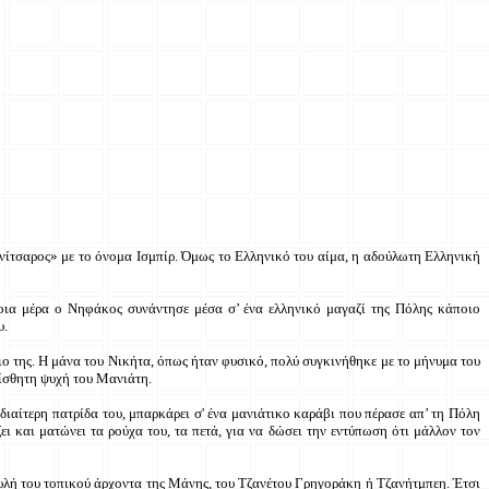
νίτσαρος» με το όνομα Ισμπίρ. Όμως το Ελληνικό του αίμα, η αδούλωτη Ελληνική
ποια μέρα ο Νηφάκος συνάντησε μέσα σ’ ένα ελληνικό μαγαζί της Πόλης κάποιο
υ.
ιο της. Η μάνα του Νικήτα, όπως ήταν φυσικό, πολύ συγκινήθηκε με το μήνυμα του
αίσθητη ψυχή του Μανιάτη.
διαίτερη πατρίδα του, μπαρκάρει σ' ένα μανιάτικο καράβι που πέρασε απ’ τη Πόλη
ι και ματώνει τα ρούχα του, τα πετά, για να δώσει την εντύπωση ότι μάλλον τον
υλή του τοπικού άρχοντα της Μάνης, του Τζανέτου Γρηγοράκη ή Τζανήτμπεη. Έτσι