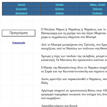
Αρχική
Ιστορία
Δήμοι - Χωριά
Εκκλησίες
Κάστρα
Ταΰγετος
Δημιουργοί
Απόψεις
Εκδρομές
Ο Νικήτας Νήφος ή Νηφάκης ή Νηφάκος, και το τ
Παπαγιώργη και τη μητέρα του την λέγαν Μαρίτσα. 
χώρα κι αιχμάλωτος οδηγείται στο Μυστρά.
Επικοινωνία
Από το Μυστρά μεταφέρεται στη Τρίπολη, στο Άργος
συνεχίζεται, από το Ναύπλιο τον στέλνουν στη Θεσ
Άμοιρη η τύχη των παιδιών της σκλαβιάς, μπορεί 
κατακτητή. Οι Μανιάτες δεν προσκυνάνε κανέναν κι' 
Ο Πασάς της Θεσσαλονίκης δίνει το Νηφάκο υπηρέτ
το Σαράι και την Κωνσταντινούπολη και πηγαίνει στ
Αυτός φροντίζει και παρακολουθεί ο Νηφάκος, σα
Πύλη.
Αργότερα υπηρετεί σε εμπιστευτικές θέσεις στην 
εμπρησμό περιγράφει ποιητικά στο ποίημα του, Ιστ
πού εκφράζουν :
Λαγκάδια κάμποι και βουνά