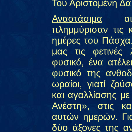
Του Αριστομένη Δα
Αναστάσιμα
αισθ
πλημμύρισαν τις κ
ημέρες του Πάσχα.
μας τις φετινές
φυσικό, ένα ατέλ
φυσικό της ανθοδ
ωραίοι, γιατί ζού
και αγαλλίασης με
Ανέστη», στις κα
αυτών ημερών. Για
δύο άξονες της α