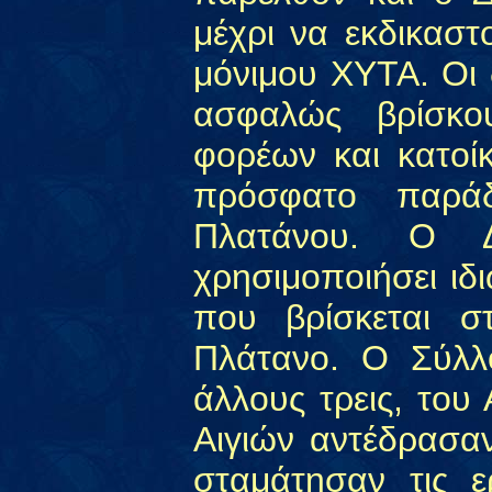
μέχρι να εκδικαστ
μόνιμου ΧΥΤΑ. Οι
ασφαλώς βρίσκο
φορέων και κατοί
πρόσφατο παράδ
Πλατάνου. Ο Δ
χρησιμοποιήσει ιδ
που βρίσκεται σ
Πλάτανο. Ο Σύλλ
άλλους τρεις, του 
Αιγιών αντέδρασα
σταμάτησαν τις ε