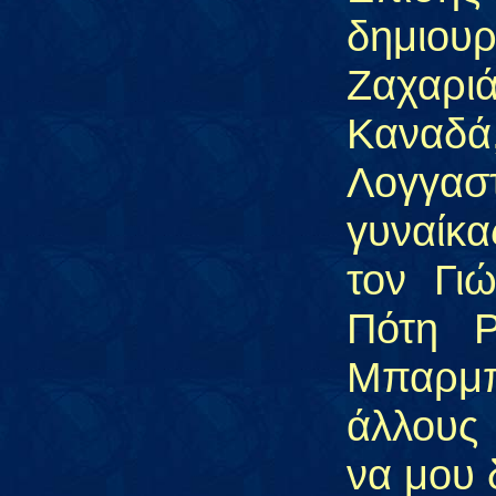
δημιου
Ζαχαρι
Καναδά
Λογγασ
γυναίκ
τον Γι
Πότη Ρ
Μπαρμπί
άλλους
να μου 