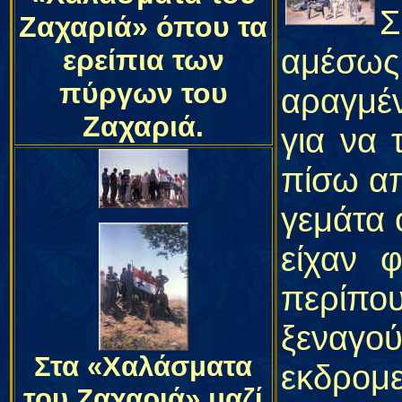
Σ
Ζαχαριά» όπου τα
αμέσως
ερείπια των
πύργων του
αραγμέν
Ζαχαριά.
για να 
πίσω απ
γεμάτα 
είχαν 
περίπο
ξεναγο
Στα «Χαλάσματα
εκδρομ
του Ζαχαριά» μαζί