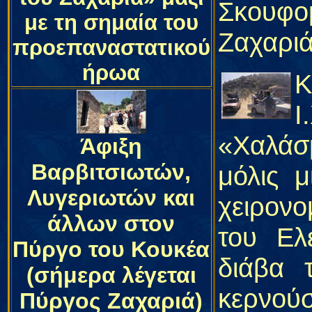
Σκουφο
με τη σημαία του
Ζαχαριά
προεπαναστατικού
ήρωα
Κ
Ι
«Χαλάσ
Άφιξη
Βαρβιτσιωτών,
μόλις 
Λυγεριωτών και
χειρον
άλλων στον
του Ελ
Πύργο του Κουκέα
διάβα 
(σήμερα λέγεται
κερνού
Πύργος Ζαχαριά)