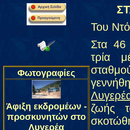
Σ
Του Ντ
Στα 46
τρία μ
σταθμ
Φωτογραφίες
γεννήθ
Λυγερέ
Άφιξη εκδρομέων -
ζωής 
προσκυνητών στο
σκοτώθη
Λυγερέα