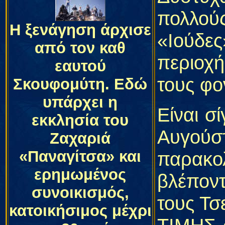
πολλού
Η ξενάγηση άρχισε
«Ιούδε
από τον καθ
περιοχή
εαυτού
τους φο
Σκουφομύτη. Εδώ
υπάρχει η
Είναι σ
εκκλησία του
Αυγού
Ζαχαριά
«Παναγίτσα» και
παρακο
ερημωμένος
βλέποντ
συνοικισμός,
τους Τ
κατοικήσιμος μέχρι