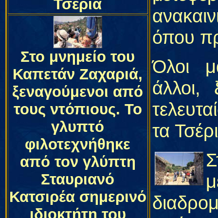
Τσέρια
ανακαι
όπου π
Στο μνημείο του
Όλοι μ
Καπετάν Ζαχαριά,
άλλοι,
ξεναγούμενοι από
τελευτα
τους ντόπιους. Το
γλυπτό
τα Τσέρι
φιλοτεχνήθηκε
Σ
από τον γλύπτη
Σταυριανό
μ
Κατσιρέα σημερινό
διαδρο
ιδιοκτήτη του