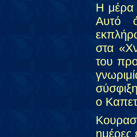
Η μέρα
Αυτό 
εκπλήρ
στα «Χν
του προ
γνωριμ
σύσφιξ
ο Καπετ
Κουρασ
ημέρες 