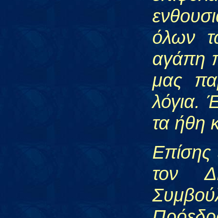
ενθουσι
όλων τ
αγάπη π
μας πα
λόγια. 
τα ήθη 
Επίσης 
τον Δ
Συμβούλ
Πρόεδρο