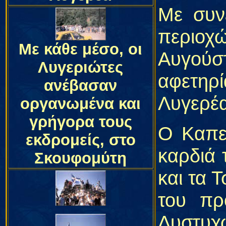
Με συν
περιοχ
Με κάθε μέσο, οι
Αυγούσ
Λυγεριώτες
αφετηρ
ανέβασαν
Λυγερέα
οργανωμένα και
γρήγορα τους
Ο Καπε
εκδρομείς, στο
καρδιά 
Σκουφομύτη
και τα 
του πρ
Δυστυχ