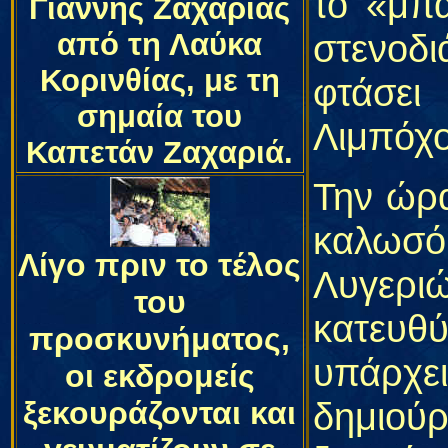
το «μπα
Γιάννης Ζαχαριάς
από τη Λαύκα
στενοδι
Κορινθίας, με τη
φτάσε
σημαία του
Λιμπόχο
Καπετάν Ζαχαριά.
Την ώρα
καλωσό
Λίγο πριν το τέλος
Λυγερ
του
κατευθύ
προσκυνήματος,
υπάρχε
οι εκδρομείς
ξεκουράζονται και
δημιούρ