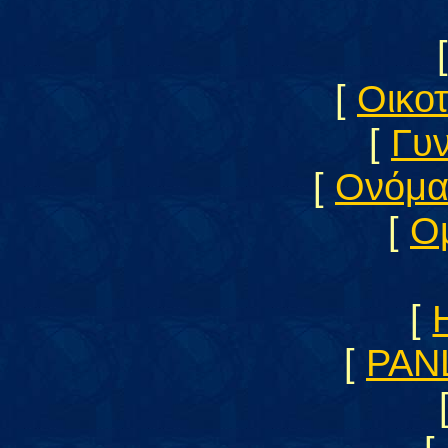
[
Οικο
[
Γυν
[
Ονόμα
[
Ο
[
[
PAN