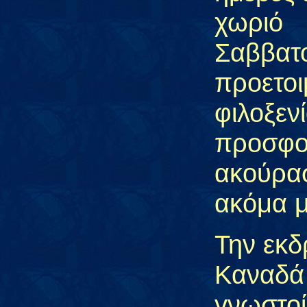
χωριό
Σαββατο
προετοι
φιλοξεν
προσφο
ακούρασ
ακόμα μ
Την εκδ
Καναδά 
γνωστο