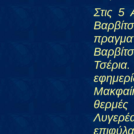
Στις 5 
Βαρβί
πραγμα
Βαρβίτ
Τσέρια
εφημερ
Μακφαί
θερμές
Λυγερέ
επιφύλα