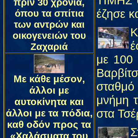
ΤΙΜΗΣ 
πριν 30 χρόνια,
έζησε κ
όπου τα σπίτια
των αντρών και
Κ
οικογενειών του
έ
Ζαχαριά
με 100 
Βαρβίτ
Με κάθε μέσον,
σταθμό
άλλοι με
μνήμη 
αυτοκίνητα και
στα Τσέ
άλλοι με τα πόδια,
καθ οδόν προς τα
Σ
«Χαλάσματα του