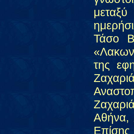
μεταξύ
ημερήσ
Τάσο Β
«Λακωνι
της εφ
Ζαχαρ
Αναστο
Ζαχαριά
Αθήνα, 
Επίση