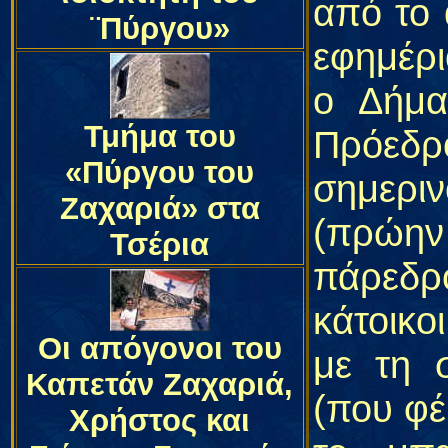
από το 
¨Πύργου»
εφημέρ
ο Δήμα
Τμήμα του
Πρόεδρ
«Πύργου του
σημερι
Ζαχαριά» στα
(πρώην
Τσέρια
πάρεδρ
κάτοικο
Οι απόγονοι του
με τη 
Καπετάν Ζαχαριά,
(που φέ
Χρήστος και