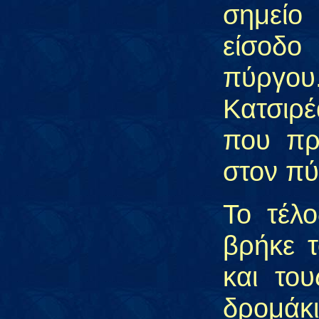
σημείο
είσοδο
πύργου
Κατσιρ
που πρ
στον πύ
Το τέλ
βρήκε 
και το
δρομάκ