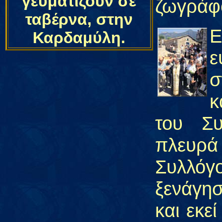
γευματίζουν σε
ζωγράφο
ταβέρνα, στην
Ε
Καρδαμύλη.
ε
σ
κ
του Συ
πλευρ
Συλλόγο
ξενάγησ
και εκε