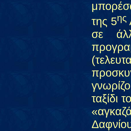
μπορέσα
ης
της 5
σε άλ
προγρα
(τελ
προσκυν
γνωρίζ
ταξίδι τ
«αγκαζά
Δαφνίο