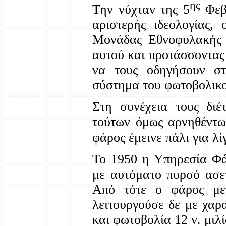
ης
Την νύχταν της 5
Φεβρ
αριστερής ιδεολογίας, 
Μονάδας Εθνοφυλακής 
αυτού και προτάσσοντας
να τους οδηγήσουν στ
σύστημα του φωτοβολικ
Στη συνέχεια τους διέ
τούτων όμως αρνηθέντων,
φάρος έμεινε πάλι για λί
Το 1950 η Υπηρεσία Φά
με αυτόματο πυρσό ασε
Από τότε ο φάρος μετ
λειτουργούσε δε με χαρ
και φωτοβολία 12 ν. μιλ