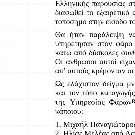
Ελληνικής παρουσίας στ
διασωθεί το εξαιρετικό
τοπόσημο στην είσοδο 
Θα ήταν παράλειψη να
υπηρέτησαν στον φάρο 
κάτω από δύσκολες συνθ
Οι άνθρωποι αυτοί είχα
απ’ αυτούς κρέμονταν οι
Ως ελάχιστον δείγμα μ
και τον τόπο καταγωγή
8
της Υπηρεσίας Φάρων
κάποιου:
1. Μιχαήλ Παναγιώταρο
2. Ηλίας Μελέας από Λε