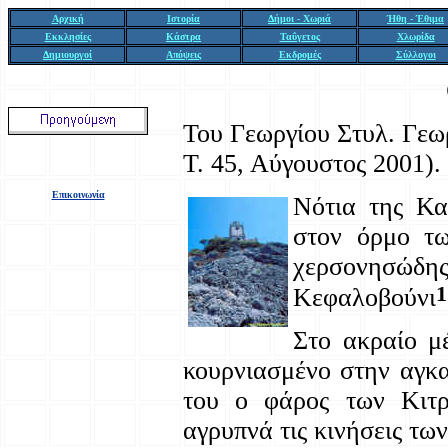
Αρχική
Ιστορία
Δήμοι - Χωριά
Ήθη - Έθιμα
Εκκλησίες
Κάστρα
Ταΰγετος
Χλωρίδα
Δημιουργοί
Απόψεις
Εκδρομές
Σύλλογοι
Του Γεωργίου Στυλ. Γε
Τ. 45, Αύγουστος 2001).
Επικοινωνία
Νότια της Κα
στον όρμο τω
χερσονησώδης
1
Κεφαλοβούνι
Στο ακραίο μ
κουρνιασμένο στην αγκα
του ο φάρος των Κιτρ
αγρυπνά τις κινήσεις τ