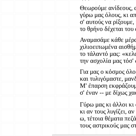
Θεωρούμε ανίδεους, α
γύρω μας όλους, κι α
σ' αυτούς να ρίξουμε,
το θρήνο δέχεται του
Αναμασάμε κάθε μέρα
χιλιοειπωμένα αισθή
το τάλαντό μας: «κε
την ασχολία μας τόσ'
Για μας ο κόσμος όλος
και τυλιγόμαστε, μανδ
Μ' έπαρση εκφράζουμ
σ' έναν -- με δίχως χ
Γύρω μας κι άλλοι κι
κι αν τους λυγίζει, αν
ω, τέτοια θέματα πεζ
τους αστρικούς μας σ