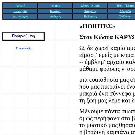
Αρχική
Ιστορία
Δήμοι - Χωριά
Ήθη - Έθιμα
Εκκλησίες
Κάστρα
Ταΰγετος
Χλωρίδα
Δημιουργοί
Απόψεις
Εκδρομές
Σύλλογοι
«ΠΟΙΗΤΕΣ»
Στον Κώστα ΚΑΡ
Ω, δε χωρεί καμία αμ
Επικοινωνία
είμαστ' εμείς με κυμ
-- έμβλημ' αρχαίο καλ
μάθαμε φράσεις ν' αρ
μια ευαισθησία μας σ
που μας πικραίνει έν
μακριά ένα σύννεφο μ
τη ζωή μας λέμε και δ
Μένουμε πάντα σιωπη
όμως περήφανα στα β
το μυστικό μας θησαυ
η βραδινή καμπάνα α