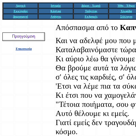
Αρχική
Ιστορία
Δήμοι - Χωριά
Ήθη - Έθιμα
Εκκλησίες
Κάστρα
Ταΰγετος
Χλωρίδα
Δημιουργοί
Απόψεις
Εκδρομές
Σύλλογοι
Απόσπασμα από το
Καπν
Και να αδελφέ μου που 
Καταλαβαινόμαστε τώρα,
Επικοινωνία
Κι αύριο λέω θα γίνουμε
Θα βρούμε αυτά τα λόγια
σ' όλες τις καρδιές, σ' όλ
'Ετσι να λέμε πια τα σύ
Κι έτσι που να χαμογελάν
"Τέτοια ποιήματα, σου φ
Αυτό θέλουμε κι εμείς.
Γιατί εμείς δεν τραγουδ
κόσμο.