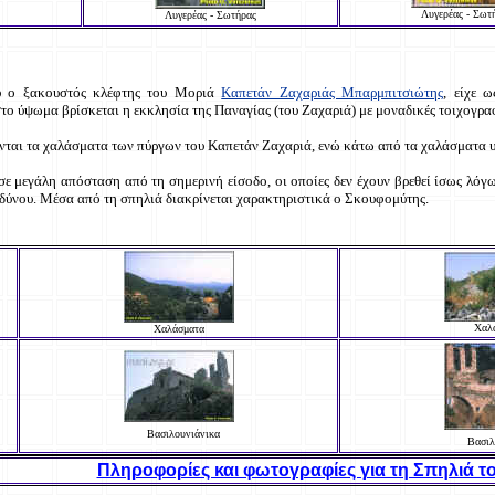
Λυγερέας - Σωτ
Λυγερέας - Σωτήρας
υ ο ξακουστός κλέφτης του Μοριά
Καπετάν Ζαχαριάς Μπαρμπιτσιώτης
, είχε 
 ύψωμα βρίσκεται η εκκλησία της Παναγίας (του Ζαχαριά) με μοναδικές τοιχογραφί
νται τα χαλάσματα των πύργων του Καπετάν Ζαχαριά, ενώ κάτω από τα χαλάσματα υ
υς σε μεγάλη απόσταση από τη σημερινή είσοδο, οι οποίες δεν έχουν βρεθεί ίσως λό
δύνου. Μέσα από τη σπηλιά διακρίνεται χαρακτηριστικά ο Σκουφομύτης.
Χαλ
Χαλάσματα
Βασιλουνιάνικα
Βασιλ
Πληροφορίες και φωτογραφίες για τη Σπηλιά τ