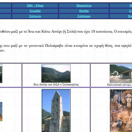
Ήθη - Έθιμα
Μοιρολόγια
Π
Χλωρίδα
Πανίδα
Σ
Σύλλογοι
Σύνδεσμοι
Wa
θείου μαζί με το Άνω και Κάτω Αστέρι (ή Σολά) που έχει 19 κατοίκους. Ο οικισμός
ς που μαζί με το γειτονικό Πολυάραβο είναι κτισμένα σε οχυρή θέση, στα υψηλ
ων.
Άνω Αστέρι και δεξιά ο Σκουφομύτης
Πολιτιστικό κέντρο