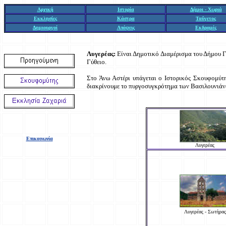
Αρχική
Ιστορία
Δήμοι - Χωριά
Εκκλησίες
Κάστρα
Ταΰγετος
Δημιουργοί
Απόψεις
Εκδρομές
Λυγερέας
:
Είναι Δημοτικό Διαμέρισμα του Δήμου Γυ
Γύθειο.
Στο Άνω Αστέρι υπάγεται ο Ιστορικός Σκουφομύτη
διακρίνουμε το πυργοσυγκρότημα των Βασιλουνιάν
Επικοινωνία
Λυγερέας
Λυγερέας - Σωτήρας