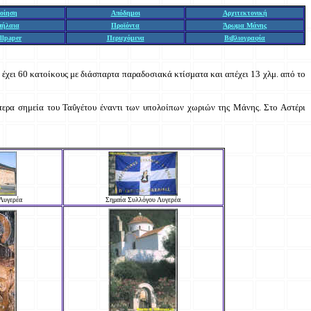
οίηση
Απόδημοι
Αρχιτεκτονική
πήλαια
Προϊόντα
Άρωμα Μάνης
llpaper
Περιεχόμενα
Βιβλιογραφία
 έχει 60 κατοίκους με διάσπαρτα παραδοσιακά κτίσματα και απέχει 13 χλμ. από το
ότερα σημεία του Ταΰγέτου έναντι των υπολοίπων χωριών της Μάνης. Στο Αστέρι
 Λυγερέα
Σημαία Συλλόγου Λυγερέα