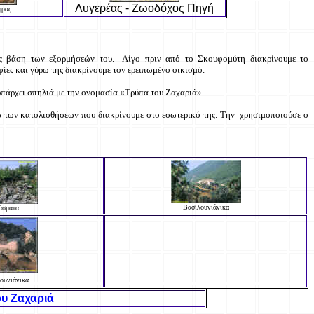
Λυγερέας - Ζωοδόχος Πηγή
ήρας
ως βάση των εξορμήσεών του. Λίγο πριν από το Σκουφομύτη διακρίνουμε το
ες και γύρω της διακρίνουμε τον ερειπωμένο οικισμό.
πάρχει σπηλιά με την ονομασία «Τρύπα του Ζαχαριά».
γω των κατολισθήσεων που διακρίνουμε στο εσωτερικό της.
Την χρησιμοποιούσε ο
Βασιλουνιάνικα
άσματα
ουνιάνικα
ου Ζαχαριά