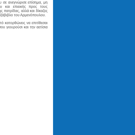
 σε ανεγνώρισε επίσημα, μη
υ και επιεικής προς τους
 πατρίδας, αλλά και δίκαζες
 εξάβιβλο του Αρμενόπουλου.
τό κατορθώνεις να επιτίθεσαι
υ γιουρούσι και την αετίσια