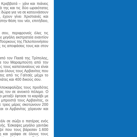
 Κρεββατά – χάνι και πιάνεις
 της και τις δύο ωραιότατες
με δώρα για να σε κατευνάσουν
 έχουν γίνει Χριστιανές και
την θέση του νέο, επιτήδειο,
σου, περιφρονείς όλες τις
ε μεγάλη εκστρατεία εναντίον
υς Τούρκους της Πελοποννήσου
 τις αποφάσεις τους και στον
από τον Πασά της Τρίπολης,
ία του Μαραμπούτη από την
ς τους καπεταναίους να είναι
και όλους τους Αρβανίτες που
ες από τις Γαϊτσές μέχρι το
ιάτες και 400 δικούς σου.
 Αποκεφαλίζεις τους προδότες
τας τον σε ανοικτό πόλεμο. Ο
το μεταξύ έφτασε το καράβι με
 μπροστά τους Αρβανίτες, οι
ε τρεις μέρες σκοτώνουν 200
ι οι Αρβανίτες χόρευαν και
Πάλι σε σώζει ο πατέρας ενός
υής. Έσκαψες μεγάλο χαντάκι
ζοί που τους βάρεσαν 1.600
η και γράφει σε όλους τους