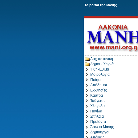
To portal της Μάνης
Αρχιτεκτονική
Δήμοι - Χωριά
Ήθη-Έθιμα
Μοιρολόγια
Ποίηση
Απόδημοι
Εκκλησίες
Κάστρα
Ταΰγετος
Χλωρίδα
Πανίδα
Σπήλαια
Προϊόντα
Άρωμα Μάνης
Δημιουργοί
Απόψεις