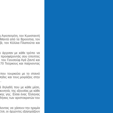
 Αγιοπετρίτη, τον Κωνσταντή
Μαντά από τα Βρούστια, τον
εζά, τον Κόλλια Πλαπούτα και
ι άρχισαν με κάθε τρόπο να
ίτε προσφέροντάς σου ύποπτες
ι του Γιουσούφ Αγά Ζαντέ και
 70 Τούρκους και παίρνοντας
 που τουρκεύει με το στανιό
ηδες και τους μοιράζεις στην
.
τά δηλαδή που με κάθε μέσο,
κυνητές της εξουσίας με κάθε
κης γης. Είσαι ένας Έλληνας
ιδήσεις των αριστοκρατών του
έλοντας να χάσουν την ηρεμία
τσι, οι άρχοντες εξαγοράζουν