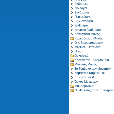
Εκδρομές
Σύλλογοι
Σύνδεσμοι
Περιεχόμενα
Βιβλιογραφία
Wallpaper
Ιστορική Αναδρομή
Ασκληπιεία Μάνης
Κορκόδειλος Κλαδάς
Οικ. Στεφανόπουλων
Μέδικοι - Γιατριάνοι
Νίκλοι
Ορλωφικά
Καστάνιτσα - Κλεφτουριά
Μπέηδες Μάνης
Το Σύμβολο των Μανιατών
Συμφωνία Κιτριών 1819
Επιστολή σε Φ.Ε.
Όρκος Μανιατών
Μαυρομιχάλαι
Οι Μανιάτες στην Εθνεγερσί