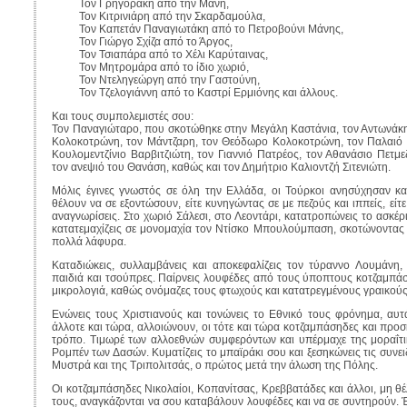
Τον Γρηγοράκη από την Μάνη,
Τον Κιτρινιάρη από την Σκαρδαμούλα,
Τον Καπετάν Παναγιωτάκη από το Πετροβούνι Μάνης,
Τον Γιώργο Σχίζα από το Άργος,
Τον Τσιαπάρα από το Χέλι Καρύταινας,
Τον Μητρομάρα από το ίδιο χωριό,
Τον Ντεληγεώργη από την Γαστούνη,
Τον Τζελογιάννη από το Καστρί Ερμιόνης και άλλους.
Και τους συμπολεμιστές σου:
Τον Παναγιώταρο, που σκοτώθηκε στην Μεγάλη Καστάνια, τον Αντωνάκη
Κολοκοτρώνη, τον Μάντζαρη, τον Θεόδωρο Κολοκοτρώνη, τον Παλαιό 
Κουλομεντζίνιο Βαρβιτζιώτη, τον Γιαννιό Πατρέος, τον Αθανάσιο Πετμ
τον ανεψιό του Θανάση, καθώς και τον Δημήτριο Καλιοντζή Σιτενιώτη.
Μόλις έγινες γνωστός σε όλη την Ελλάδα, οι Τούρκοι ανησύχησαν κα
θέλουν να σε εξοντώσουν, είτε κυνηγώντας σε με πεζούς και ιππείς, ε
αναγνωρίσεις. Στο χωριό Σάλεσι, στο Λεοντάρι, κατατροπώνεις το ασκέρ
κατατεμαχίζεις σε μονομαχία τον Ντίσκο Μπουλούμπαση, σκοτώνοντας
πολλά λάφυρα.
Καταδιώκεις, συλλαμβάνεις και αποκεφαλίζεις τον τύραννο Λουμάνη,
παιδιά και τσούπρες. Παίρνεις λουφέδες από τους ύποπτους κοτζαμπάσ
μικρολογιά, καθώς ονόμαζες τους φτωχούς και κατατρεγμένους γραικούς
Ενώνεις τους Χριστιανούς και τονώνεις το Εθνικό τους φρόνημα, αυ
άλλοτε και τώρα, αλλοιώνουν, οι τότε και τώρα κοτζαμπάσηδες και προσ
τρόπο. Τιμωρέ των αλλοεθνών συμφερόντων και υπέρμαχε της μοραΐτι
Ρομπέν των Δασών. Κυματίζεις το μπαϊράκι σου και ξεσηκώνεις τις συνε
Μυστρά και της Τριπολιτσάς, ο πρώτος μετά την άλωση της Πόλης.
Οι κοτζαμπάσηδες Νικολαίοι, Κοπανίτσας, Κρεββατάδες και άλλοι, μη θ
τους, αναγκάζονται να σου καταβάλουν λουφέδες και να σε συντηρούν. Έ