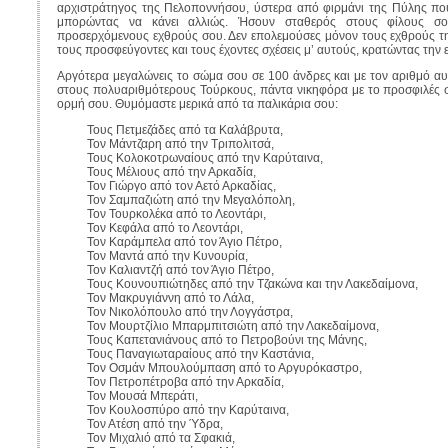
αρχιστράτηγος της Πελοποννήσου, ύστερα από φιρμάνι της Πύλης που
μπορώντας να κάνει αλλιώς. Ήσουν σταθερός στους φίλους σο
προσερχόμενους εχθρούς σου. Δεν επολεμούσες μόνον τους εχθρούς της
τους προσφεύγοντες και τους έχοντες σχέσεις μ’ αυτούς, κρατώντας την
Αργότερα μεγαλώνεις το σώμα σου σε 100 άνδρες και με τον αριθμό αυ
στους πολυαριθμότερους Τούρκους, πάντα νικηφόρα με το προσφιλές σο
ορμή σου. Θυμόμαστε μερικά από τα παλικάρια σου:
Τους Πετμεζάδες από τα Καλάβρυτα,
Τον Μάντζαρη από την Τριπολιτσά,
Τους Κολοκοτρωναίους από την Καρύταινα,
Τους Μέλιους από την Αρκαδία,
Τον Γιώργο από τον Αετό Αρκαδίας,
Τον Σαμπαζιώτη από την Μεγαλόπολη,
Τον Τουρκολέκα από το Λεοντάρι,
Τον Κεφάλα από το Λεοντάρι,
Τον Καράμπελα από τον Άγιο Πέτρο,
Τον Μαντά από την Κυνουρία,
Τον Καλιαντζή από τον Άγιο Πέτρο,
Τους Κουνουπιώτηδες από την Τζακώνα και την Λακεδαίμονα,
Τον Μακρυγιάννη από το Λάλα,
Τον Νικολόπουλο από την Λογγάστρα,
Τον Μουρτζίλιο Μπαρμπιτσιώτη από την Λακεδαίμονα,
Τους Καπετανιάνους από το Πετροβούνι της Μάνης,
Τους Παναγιωταραίους από την Καστάνια,
Τον Οσμάν Μπουλούμπαση από το Αργυρόκαστρο,
Τον Πετροπέτροβα από την Αρκαδία,
Τον Μουσά Μπεράτι,
Τον Κουλοσπύρο από την Καρύταινα,
Τον Ατέση από την Ύδρα,
Τον Μιχαλιό από τα Σφακιά,