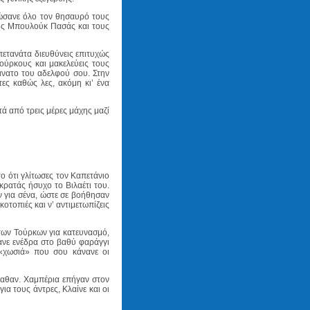
ώσανε όλο τον θησαυρό τους
ος Μπουλούκ Πασάς και τους
πετανάτα διευθύνεις επιτυχώς
ούρκους και μακελεύεις τους
θάνατο του αδελφού σου. Στην
ες καθώς λες, ακόμη κι’ ένα
ά από τρεις μέρες μάχης μαζί
ο ότι γλίτωσες τον Καπετάνιο
ρατάς ήσυχο το Βιλαέτι του.
 για σένα, ώστε σε βοήθησαν
κοτοπιές και ν’ αντιμετωπίζεις
των Τούρκων για κατευνασμό,
ανε ενέδρα στο βαθύ φαράγγι
«χωσιά» που σου κάνανε οι
παθαν. Χαμπέρια επήγαν στον
ια τους άντρες, Κλαίνε και οι