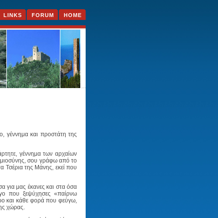
LINKS
FORUM
HOME
, γέννημα και προστάτη της
άρτητε, γέννημα των αρχαίων
Ρωμιοσύνης, σου γράφω από το
α Τσέρια της Μάνης, εκεί που
α για μας έκανες και στα όσα
γο που ξεψύχησες «παίρνω
ρο και κάθε φορά που φεύγω,
της χώρας.