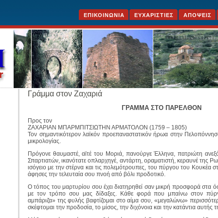
ΕΠΙΚΟΙΝΩΝΙΑ
ΕΥΧΑΡΙΣΤΙΕΣ
ΑΠΟΨΕΙΣ
Γράμμα στον Ζαχαριά
ΓΡΑΜΜΑ ΣΤΟ ΠΑΡΕΛΘΟΝ
Προς τον
ΖΑΧΑΡΙΑΝ ΜΠΑΡΜΠΙΤΣΙΩΤΗΝ ΑΡΜΑΤΟΛΟΝ (1759 – 1805)
Τον σημαντικότερον λαϊκόν προεπαναστατικόν ήρωα στην Πελοπόννησο
μικρολογίας.
Πρόγονε θαυμαστέ, αϊτέ του Μοριά, πανούργε Έλληνα, πατριώτη ανεξ
Σπαρτιατών, ικανότατε οπλαρχηγέ, αντάρτη, οραματιστή, κεραυνέ της 
ισόγειο με την στέρνα και τις πολεμότρουπες, του πύργου του Κουκέα στ
άφησες την τελευταία σου πνοή από βόλι προδοτικό.
Ο τόπος του μαρτυρίου σου έχει διατηρηθεί σαν μικρή προσφορά στα όσ
με τον τρόπο σου μας δίδαξες. Κάθε φορά που μπαίνω στον πύρ
αμπάριζα» της φυλής βαφτίζομαι στο αίμα σου, «μεγαλώνω» περισσότε
σκέφτομαι την προδοσία, το μίσος, την διχόνοια και την κατάντια αυτής 