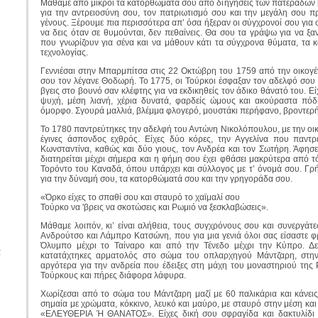
Μάθαμε από μικροί τα κατορθώματά σου από διηγήσεις των πατεράδων 
για την αντρειοσύνη σου, τον πατριωτισμό σου και την μεγάλη σου 
γένους. Ξέρουμε πια περισσότερα απ’ όσα ήξεραν οι σύγχρονοί σου για 
να δεις όταν σε θυμούνται, δεν πεθαίνεις. Θα σου τα γράψω για να ξ
που γνωρίζουν για σένα και να μάθουν κάτι τα σύγχρονα θύματα, τα κ
τεχνολογίας.
Γεννιέσαι στην Μπαρμπίτσα στις 22 Οκτώβρη του 1759 από την οικογέ
σου τον λέγανε Θοδωρή. Το 1775, οι Τούρκοι έσφαξαν τον αδελφό σου 
βγεις στο βουνό σαν κλέφτης για να εκδικηθείς τον άδικο θάνατό του. Εί
ψυχή, μέση λιανή, χέρια δυνατά, φαρδείς ώμους και ακούραστα πό
όμορφο. Σγουρά μαλλιά, βλέμμα φλογερό, μουστάκι περήφανο, βροντερή
Το 1780 παντρεύτηκες την αδελφή του Αντώνη Νικολόπουλου, με την οι
έγινες άσπονδος εχθρός. Είχες δύο κόρες, την Αγγελίνα που παντρ
Κωνσταντίνα, καθώς και δύο γιους, τον Ανδρέα και τον Σωτήρη. Άφησ
διατηρείται μέχρι σήμερα και η φήμη σου έχει φθάσει μακρύτερα από τό
Τορόντο του Καναδά, όπου υπάρχει και σύλλογος με τ’ όνομά σου. Γ
για την δύναμή σου, τα κατορθώματά σου και την γρηγοράδα σου.
«Όρκο είχες το σπαθί σου και σταυρό το χαϊμαλί σου
Τούρκο να 'βρεις να σκοτώσεις και Ρωμιό να ξεσκλαβώσεις».
Μάθαμε λοιπόν, κι’ είναι αλήθεια, τους συγχρόνους σου και συνεργάτ
Ανδρούτσο και Λάμπρο Κατσώνη, που για μια γενιά όλοι σας είσαστε 
Όλυμπο μέχρι το Ταίναρο και από την Τένεδο μέχρι την Κύπρο. Δεκ
α
κατατάχτηκες αρματολός στο σώμα του οπλαρχηγού Μάντζαρη, στην
αργότερα για την ανδρεία που έδειξες στη μάχη του μοναστηριού της
Τούρκους και πήρες διάφορα λάφυρα.
Χωρίζεσαι από το σώμα του Μάντζαρη μαζί με 60 παλικάρια και κάνει
σημαία με χρώματα, κόκκινο, λευκό και μαύρο, με σταυρό στην μέση κα
«ΕΛΕΥΘΕΡΙΑ Ή ΘΑΝΑΤΟΣ». Είχες δική σου σφραγίδα και δακτυλίδι 