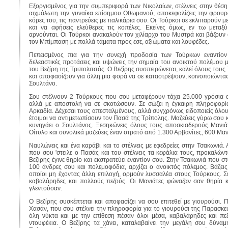
Εξοργισμένος για την συμπεριφορά των Νικολαίων, στέλνεις στην θέση
αιχμάλωτη την γυναίκα επίσημου Οθωμανού, αποκεφαλίζεις την φρουρά
κόρες του, τις παντρεύεις με παλικάρια σου. Οι Τούρκοι σε εκλιπαρούν 
και να αφήσεις ελεύθερες τις κοπέλες. Εκείνες όμως, εν τω μεταξύ,
αρνούνται. Οι Τούρκοι ανακαλούν τον χιλίαρχο του Μυστρά και βάζουν σ
τον Μπίμπαση με πολλά τάματα προς εσε, αξιώματα και λουφέδες.
Πεπεισμένος πια για την συνεχή προδοσία των Τούρκων εναντίον 
δελεαστικές προτάσεις και υψώνεις την σημαία του ανοικτού πολέμου μ
του Βεζίρη της Τριπολιτσάς. Ο Βεζίρης συσπειρώνεται, καλεί όλους το
και αποφασίζουν για άλλη μια φορά να σε καταστρέψουν, κοινοποιώντας
Σουλτάνο.
Σου στέλνουν 2 Τούρκους που σου μεταφέρουν τάχα 25.000 γρόσια 
αλλά με αποστολή να σε σκοτώσουν. Σε σώζει η έγκαιρη πληροφορ
Αρκαδία. Δέχεσαι τους απεσταλμένους, αλλά συγχρόνως ειδοποιείς όλου
έτοιμοι να αντιμετωπίσουν τον Πασά της Τρίπολης. Μαζεύεις γύρω σου 
κυνηγάει ο Σουλτάνος. Ξεσηκώνεις όλους τους αποσκιαδερούς Μανιάτ
Οίτυλο και συνολικά μαζεύεις έναν στρατό από 1.300 Αρβανίτες, 600 Μαν
Ναυλώνεις και ένα καράβι και το στέλνεις με εφεδρείες στην Τσακωνιά.
που σου 'στειλε ο Πασάς και του στέλνεις τα κεφάλια τους, προκαλών
Βεζίρης έγινε θηρίο και εκστρατεύει εναντίον σου. Στην Τσακωνιά που σ
100 άνδρες σου και πολεμοφόδια, αρχίζει ο ανοικτός πόλεμος. Βάζεις
οποίοι μη έχοντας άλλη επιλογή, ορμούν λυσσαλέα στους Τούρκους. Σ
καβαλάρηδες και πολλούς πεζούς. Οι Μανιάτες φώναζαν σαν θηρία κα
γλεντούσαν.
Ο Βεζίρης συσκέπτεται και αποφασίζει να σου επιτεθεί με γιουρούσι. 
Χασάν, που σου στέλνει την πληροφορία για το γιουρούσι της Παρασκε
όλη νύκτα και με την επίθεση πέσαν όλοι μέσα, καβαλάρηδες και πε
ντουφέκια. Ο Βεζίρης τα χάνει, καταλαβαίνει την μεγάλη σου δύναμ