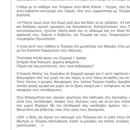
Γελάμε με το πάθημα των Τούρκων στην θέση Κόκλα – Λόγγος, που δ
στον Αρβανίτη σύντροφό σου Οσμάν, που τους εμφανίστηκε ως Τούρκ
ξεγέλασε.
«Η Πόρτα όμως είναι όλο θυμό μαζί σου και θέλει να σε χαλάσει». 24 κα
και διεξάγεις αγώνες ηρωικούς και θαυμαστούς. Κατατροπώνεις τους Τ
αντιστεκόμενους, έχοντας πάντα κατά νου το γδικιωμό και τον άδικο 
εμφάνισή σου, παίρνει ο διάβολος την Τουρκιά και τους Τουρκογέροντ
τουρκόφιλο Πρωτόπαπα.
Τι ήταν αυτό που πάθανε οι Τούρκοι στο μοναστήρι του Μαλεβή, όταν μετ
με τον Καπετάν Καράμπελα τους διέλυσες;
Πλιάτσικα πολλά έκανε του Ζαχαριά τ’ ασκέρι
Επήραν άτια διαλεχτά, άρματα ασημένια
Πήραν και ένα μπεόπουλο, που 'τανε καβαλάρης!!
Ο Κιαμήλ Μπέης της Κορίνθου σε θαύμαζε κρυφά και σ’ αυτό οφείλεται τ
Μητρομάρα από την οργή του και πήρες κι από πάνω λουφέδες για να κ
Ήταν τέτοιος ο κρυφός θαυμασμός που πολλοί Τούρκοι Αγάδες έκρυβαν
πολλές φορές κρυφά και χωρίς να το ξέρεις ακόμη για ν’ αποφύγεις τις κα
νικηφόρα τους επιτιθέμενους.
Στην Μπαρμπίτσα που γύρισες αργότερα, δεν ενέδωσες στις προτάσεις 
αλλά τους πετσόκοψες, έκαψες τους πύργους τους και αυτοί σου στήσ
στο χωριό Βησαρά. Με την οξυδέρκειά σου κατάλαβες αμέσως την 
Μουρτάτες και βάζοντάς τους στην μέση τους ξεκλήρισες.
«Είδ’ ο Θεός και έκρινε τον σκοτωμό των Τούρκων και το κακό όπου έ
Μυστρά, οι Τούρκοι σκοτωθήκαν, Κλαίν’ οι μανάδες για παιδιά, γυναίκες γ
χανούμισσες ….».