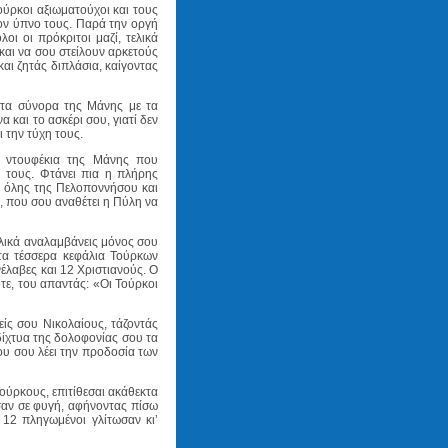
ούρκοι αξιωματούχοι και τους
τον ύπνο τους. Παρά την οργή
ι οι πρόκριτοι μαζί, τελικά
και να σου στείλουν αρκετούς
αι ζητάς διπλάσια, καίγοντας
στα σύνορα της Μάνης με τα
 και το ασκέρι σου, γιατί δεν
ι την τύχη τους.
α ντουφέκια της Μάνης που
 τους. Φτάνει πια η πλήρης
α όλης της Πελοποννήσου και
υ, που σου αναθέτει η Πύλη να
ελικά αναλαμβάνεις μόνος σου
ντα τέσσερα κεφάλια Τούρκων
νέλαβες και 12 Χριστιανούς. Ο
ότε, του απαντάς: «Οι Τούρκοι
ίς σου Νικολαίους, τάζοντάς
δίχτυα της δολοφονίας σου τα
υ σου λέει την προδοσία των
Τούρκους, επιτίθεσαι ακάθεκτα
σαν σε φυγή, αφήνοντας πίσω
12 πληγωμένοι γλίτωσαν κι’