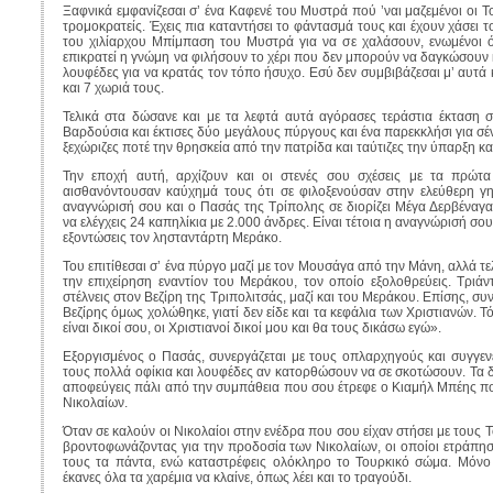
Ξαφνικά εμφανίζεσαι σ’ ένα Καφενέ του Μυστρά πού ’ναι μαζεμένοι οι Τ
τρομοκρατείς. Έχεις πια καταντήσει το φάντασμά τους και έχουν χάσει 
του χιλίαρχου Μπίμπαση του Μυστρά για να σε χαλάσουν, ενωμένοι όλο
επικρατεί η γνώμη να φιλήσουν το χέρι που δεν μπορούν να δαγκώσουν 
λουφέδες για να κρατάς τον τόπο ήσυχο. Εσύ δεν συμβιβάζεσαι μ’ αυτά κ
και 7 χωριά τους.
Τελικά στα δώσανε και με τα λεφτά αυτά αγόρασες τεράστια έκταση 
Βαρδούσια και έκτισες δύο μεγάλους πύργους και ένα παρεκκλήσι για σένα
ξεχώριζες ποτέ την θρησκεία από την πατρίδα και ταύτιζες την ύπαρξη κα
Την εποχή αυτή, αρχίζουν και οι στενές σου σχέσεις με τα πρώτ
αισθανόντουσαν καύχημά τους ότι σε φιλοξενούσαν στην ελεύθερη γη
αναγνώρισή σου και ο Πασάς της Τρίπολης σε διορίζει Μέγα Δερβέναγ
να ελέγχεις 24 καπηλίκια με 2.000 άνδρες. Είναι τέτοια η αναγνώρισή σο
εξοντώσεις τον λησταντάρτη Μεράκο.
Του επιτίθεσαι σ’ ένα πύργο μαζί με τον Μουσάγα από την Μάνη, αλλά τ
την επιχείρηση εναντίον του Μεράκου, τον οποίο εξολοθρεύεις. Τριά
στέλνεις στον Βεζίρη της Τριπολιτσάς, μαζί και του Μεράκου. Επίσης, συ
Βεζίρης όμως χολώθηκε, γιατί δεν είδε και τα κεφάλια των Χριστιανών. Τ
είναι δικοί σου, οι Χριστιανοί δικοί μου και θα τους δικάσω εγώ».
Εξοργισμένος ο Πασάς, συνεργάζεται με τους οπλαρχηγούς και συγγενε
τους πολλά οφίκια και λουφέδες αν κατορθώσουν να σε σκοτώσουν. Τα 
αποφεύγεις πάλι από την συμπάθεια που σου έτρεφε ο Κιαμήλ Μπέης πο
Νικολαίων.
Όταν σε καλούν οι Νικολαίοι στην ενέδρα που σου είχαν στήσει με τους 
βροντοφωνάζοντας για την προδοσία των Νικολαίων, οι οποίοι ετράπη
τους τα πάντα, ενώ καταστρέφεις ολόκληρο το Τουρκικό σώμα. Μόνο 
έκανες όλα τα χαρέμια να κλαίνε, όπως λέει και το τραγούδι.