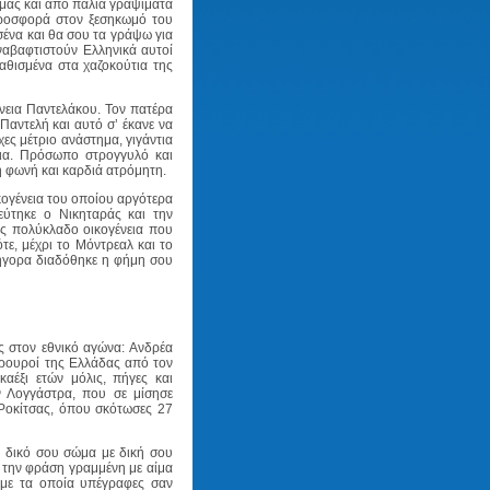
μας και από παλιά γραψίματα
προσφορά στον ξεσηκωμό του
σένα και θα σου τα γράψω για
αναβαφτιστούν Ελληνικά αυτοί
αθισμένα στα χαζοκούτια της
νεια Παντελάκου. Τον πατέρα
Παντελή και αυτό σ’ έκανε να
χες μέτριο ανάστημα, γιγάντια
δια. Πρόσωπο στρογγυλό και
 φωνή και καρδιά ατρόμητη.
κογένεια του οποίου αργότερα
εύτηκε ο Νικηταράς και την
ες πολύκλαδο οικογένεια που
τε, μέχρι το Μόντρεαλ και το
ρήγορα διαδόθηκε η φήμη σου
ες στον εθνικό αγώνα: Ανδρέα
φρουροί της Ελλάδας από τον
αέξι ετών μόλις, πήγες και
 Λογγάστρα, που σε μίσησε
 Ροκίτσας, όπου σκότωσες 27
ς δικό σου σώμα με δική σου
ι την φράση γραμμένη με αίμα
με τα οποία υπέγραφες σαν