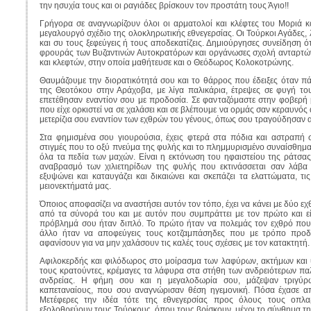
την ησυχία τους και οι ραγιάδες βρίσκουν τον προστάτη τους Άγιο!!
Γρήγορα σε αναγνωρίζουν όλοι οι αρματολοί και κλέφτες του Μοριά κ
μεγαλουργό σχέδιο της ολοκληρωτικής εθνεγερσίας. Οι Τούρκοι Αγάδες,
και συ τους ξεφεύγεις ή τους αποδεκατίζεις. Δημιούργησες συνείδηση ότ
φρουράς των Βυζαντινών Αυτοκρατόρων και οργάνωσες σχολή ανταρτώ
και κλεφτών, στην οποία μαθήτευσε και ο Θεόδωρος Κολοκοτρώνης.
Θαυμάζουμε την διορατικότητά σου και το θάρρος που έδειξες όταν πά
της Θεοτόκου στην Αράχοβα, με λίγα παλικάρια, έτρεψες σε φυγή το
επετέθησαν εναντίον σου με προδοσία. Σε φανταζόμαστε στην φοβερ
που είχε ορκιστεί να σε χαλάσει και σε βλέπουμε να ορμάς σαν κεραυνός
μετερίζια σου εναντίον των εχθρών του γένους, όπως σου τραγούδησαν 
Στα φημισμένα σου γιουρούσια, έχεις φτερά στα πόδια και αστραπή στ
στιγμές που το οξύ πνεύμα της φυλής και το πλημμυρισμένο συναίσθημ
όλα τα πεδία των μαχών. Είναι η εκτόνωση του ηφαιστείου της ράτσα
αναβρασμό των χιλιετηρίδων της φυλής που εκτινάσσεται σαν λάβα
εξυψώνει και καταυγάζει και δικαιώνει και σκεπάζει τα ελαττώματα, τι
μειονεκτήματά μας.
Όποιος αποφασίζει να αναστήσει αυτόν τον τόπο, έχει να κάνει με δύο εχ
από τα σύνορά του και με αυτόν που συμπράττει με τον πρώτο και εί
πρόβλημά σου ήταν διπλό. Το πρώτο ήταν να πολεμάς τον εχθρό που 
άλλο ήταν να αποφεύγεις τους κοτζαμπάσηδες που με τρόπο προ
αφανίσουν για να μην χαλάσουν τις καλές τους σχέσεις με τον κατακτητή. 
Αφιλοκερδής και φιλόδωρος στο μοίρασμα των λαφύρων, ακτήμων και 
τους κρατούντες, κρέμαγες τα λάφυρα στα στήθη των ανδρειότερων π
ανδρείας. Η φήμη σου και η μεγαλοδωρία σου, μάζεψαν τριγύ
καπεταναίους, που σου αναγνώρισαν θέση ηγεμονική. Πόσα έχασε απ
Μετέφερες την ιδέα τότε της εθνεγερσίας προς όλους τους οπλ
εξολοθρεύουν τους Τούρκους, όπου τους βρίσκουν, μέχρι το σύνθημα της