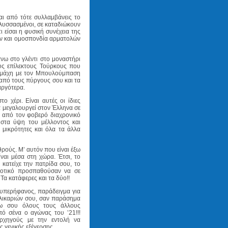
αι από τότε συλλαμβάνεις το
 λυσσασμένοι, σε καταδιώκουν
ι είσαι η φυσική συνέχεια της
ν και ομοσπονδία αρματολών
νω στο γλέντι στο μοναστήρι
υς επίλεκτους Τούρκους που
ή μάχη με τον Μπουλούμπαση
 από τους πύργους σου και τα
αργότερα.
ο χέρι. Είναι αυτές οι ίδιες
α μεγαλουργεί στον Έλληνα σε
ς από τον φοβερό διαχρονικό
 στα ύψη του μέλλοντος και
ς μικρότητες και όλα τα άλλα
θρούς. Μ’ αυτόν που είναι έξω
ναι μέσα στη χώρα. Έτσι, το
κατείχε την πατρίδα σου, το
δοτικό προσπαθούσαν να σε
Τα κατάφερες και τα δύο!!
υπερήφανος, παράδειγμα για
αλικαριών σου, σαν παράσημα
ρω σου όλους τους άλλους
ό σένα ο αγώνας του ’21!!!
αρχηγούς με την εντολή να
 γενικής εξέγερσης.