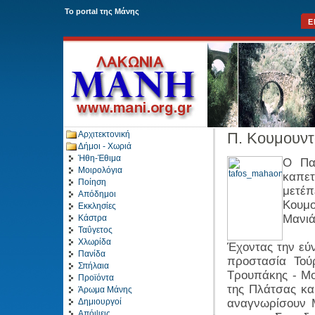
To portal της Μάνης
Ε
Αρχιτεκτονική
Π. Κουμουν
Δήμοι - Χωριά
Ήθη-Έθιμα
Ο Πα
Μοιρολόγια
καπετ
Ποίηση
μετέ
Απόδημοι
Κουμ
Εκκλησίες
Μανιά
Κάστρα
Ταΰγετος
Χλωρίδα
Έχοντας την εύ
Πανίδα
προστασία Τού
Σπήλαια
Τρουπάκης - Μο
Προϊόντα
της Πλάτσας κα
Άρωμα Μάνης
Δημιουργοί
αναγνωρίσουν Μ
Απόψεις