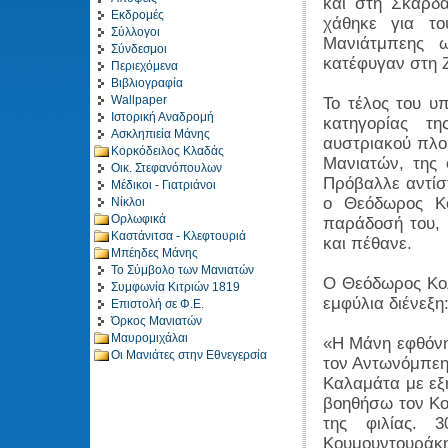
και στη Σκαρδα
Εκδρομές
χάθηκε για το
Σύλλογοι
Μανιάτμπεης 
Σύνδεσμοι
κατέφυγαν στη 
Περιεχόμενα
Βιβλιογραφία
Wallpaper
Το τέλος του υπ
Ιστορική Αναδρομή
κατηγορίας τ
Ασκληπιεία Μάνης
αυστριακού πλοί
Κορκόδειλος Κλαδάς
Μανιατών, της
Οικ. Στεφανόπουλων
Πρόβαλλε αντίσ
Μέδικοι - Γιατριάνοι
ο Θεόδωρος Κο
Νίκλοι
Ορλωφικά
παράδοσή του, 
Καστάνιτσα - Κλεφτουριά
και πέθανε.
Μπέηδες Μάνης
Το Σύμβολο των Μανιατών
Ο Θεόδωρος Κολ
Συμφωνία Κιτριών 1819
εμφύλια διένεξη
Επιστολή σε Φ.Ε.
Όρκος Μανιατών
Μαυρομιχάλαι
«H Μάνη εφθόνη
Οι Μανιάτες στην Εθνεγερσία
τον Αντωνόμπεη
Καλαμάτα με εξ
βοηθήσω τον Κο
της φιλίας. 
Κουμουντουράκ