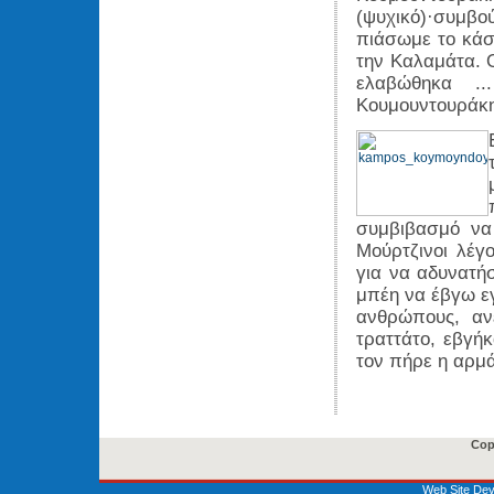
(ψυχικό)·συμβο
πιάσωμε το κάσ
την Καλαμάτα. 
ελαβώθηκα ..
Κουμουντουράκη
συμβιβασμό να
Μούρτζινοι λέγ
για να αδυνατή
μπέη να έβγω εγ
ανθρώπους, αν
τραττάτο, εβγή
τον πήρε η αρμ
Cop
Web Site Dev