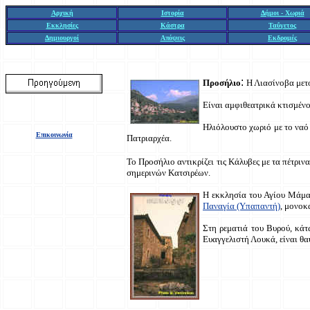
Αρχική
Ιστορία
Δήμοι - Χωριά
Εκκλησίες
Κάστρα
Ταΰγετος
Δημιουργοί
Απόψεις
Εκδρομές
:
Προσήλιο
Η Λιασίνοβα μετο
Είναι αμφιθεατρικά κτισμένο
Ηλιόλουστο χωριό με το ναό 
Επικοινωνία
Πατριαρχέα.
Το Προσήλιο αντικρίζει τις Κάλυβες με τα πέτριν
σημερινών Κατσιρέων.
Η εκκλησία του Αγίου Μάμα 
Παναγία (Υπαπαντή)
, μονοκ
Στη ρεματιά του Βυρού, κάτ
Ευαγγελιστή Λουκά, είναι θα