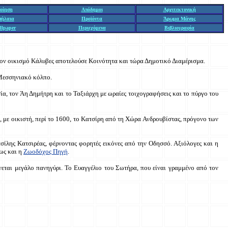
οίηση
Απόδημοι
Αρχιτεκτονική
πήλαια
Προϊόντα
Άρωμα Μάνης
llpaper
Περιεχόμενα
Βιβλιογραφία
 τον οικισμό Κάλυβες αποτελούσε Κοινότητα και τώρα Δημοτικό Διαμέρισμα.
 Μεσσηνιακό κόλπο.
α, τον Άη Δημήτρη και το Ταξιάρχη με ωραίες τοιχογραφήσεις και το πύργο του
υ, με οικιστή, περί το 1600, το Κατσίρη από τη Χώρα Ανδρουβίστας, πρόγονο των
σίλης Κατσιρέας, φέρνοντας φορητές εικόνες από την Οδησσό. Αξιόλογες και η
ως και η
Ζωοδόχος Πηγή
.
νεται μεγάλο πανηγύρι. Το Ευαγγέλιο του Σωτήρα, που είναι γραμμένο από τον