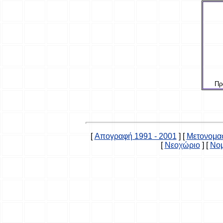
Πρ
[
Απογραφή 1991 - 2001
]
[
Μετονομα
[
Νεοχώριο
]
[
Νομ