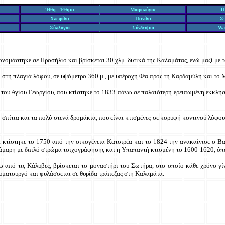
Ήθη - Έθιμα
Μοιρολόγια
Π
Χλωρίδα
Πανίδα
Σ
Σύλλογοι
Σύνδεσμοι
Wa
νομάστηκε σε Προσήλιο και βρίσκεται 30 χλμ. δυτικά της Καλαμάτας, ενώ μαζί με
 στη πλαγιά λόφου, σε υψόμετρο 360 μ., με υπέροχη θέα προς τη Καρδαμύλη και το
του Αγίου Γεωργίου, που κτίστηκε το 1833 πάνω σε παλαιότερη ερειπωμένη εκκλησί
α σπίτια και τα πολύ στενά δρομάκια, που είναι κτισμένες σε κορυφή κοντινού λόφο
κτίστηκε το 1750 από την οικογένεια Κατσιρέα και το 1824 την ανακαίνισε ο Βα
άμαρη με διπλό στρώμα τοιχογράφησης και η Υπαπαντή κτισμένη το 1600-1620, όπ
ω από τις Κάλυβες, βρίσκεται το μοναστήρι του Σωτήρα, στο οποίο κάθε χρόνο γί
υματουργό και φυλάσσεται σε θυρίδα τράπεζας στη Καλαμάτα.