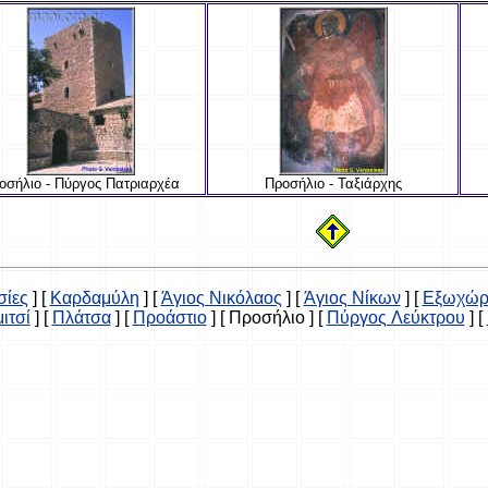
οσήλιο - Πύργος Πατριαρχέα
Προσήλιο - Ταξιάρχης
σίες
]
[
Καρδαμύλη
]
[
Άγιος Νικόλαος
]
[
Άγιος Νίκων
]
[
Εξωχώρ
ιτσί
]
[
Πλάτσα
]
[
Προάστιο
]
[ Προσήλιο ]
[
Πύργος Λεύκτρου
]
[