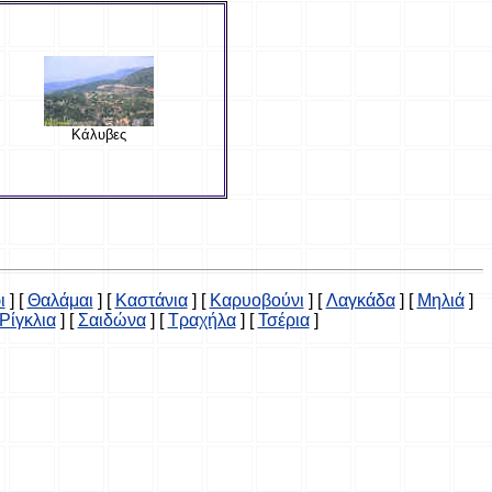
Κάλυβες
ι
]
[
Θαλάμαι
]
[
Καστάνια
]
[
Καρυοβούνι
]
[
Λαγκάδα
]
[
Μηλιά
]
Ρίγκλια
]
[
Σαιδώνα
]
[
Τραχήλα
]
[
Τσέρια
]