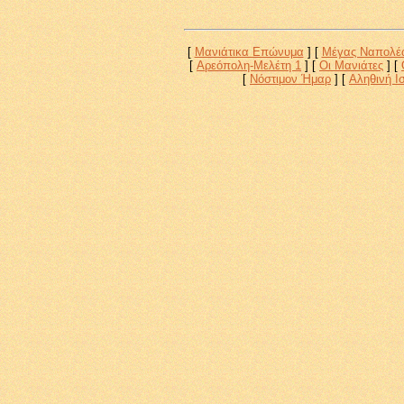
[
Μανιάτικα Επώνυμα
]
[
Μέγας Ναπολέ
[
Αρεόπολη-Μελέτη 1
]
[
Οι Μανιάτες
]
[
[
Νόστιμον Ήμαρ
]
[
Αληθινή Ι