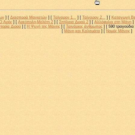
ων
]
[
Διασπορά Μανιατών
]
[
Ταίναρον 1...
]
[
Ταίναρον 2...
]
[
Καταγωγή Βε
Ο Αρός
]
[
Αρεόπολη-Μελέτη 2
]
[
Σπήλαια Διρού 2
]
[
Αλλόφυλοι στη Μάνη
]
στορία Διρού
]
[
Η Ψυχή της Μάνης
]
[
Ταινάριος άνθρωπος
]
[ 590 τραγούδια 
[
Μάνη και Καλαμάτα
]
[
Νομός Μάνης
]