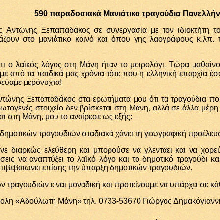
590
παραδοσιακά Μανιάτικα τραγούδια Πανελλήνι
ς Αντώνης Ξεπαπαδάκος σε συνεργασία με τον ιδιοκτήτη τ
άζουν στο μανιάτικο κοινό και όπου γης λαογράφους κ.λπ. 
τι ο λαϊκός λόγος στη Μάνη ήταν το μοιρολόγι. Τώρα μαθαίνου
με από τα παιδικά μας χρόνια τότε που η ελληνική επαρχία έσφ
ρεύαμε μερόνυχτα!
ντώνης Ξεπαπαδάκος στα ερωτήματα μου ότι τα τραγούδια που
ρωτογενές στοιχείο δεν βρίσκεται στη Μάνη, αλλά σε άλλα μέρ
αι στη Μάνη, μου το αναίρεσε ως εξής:
 δημοτικών τραγουδιών σταδιακά χάνει τη γεωγραφική προέλευ
ε διαρκώς ελεύθερη και μπορούσε να γλεντάει και να χορεύει 
εις να αναπτύξει το λαϊκό λόγο και το δημοτικό τραγούδι και
επιβεβαιώνει επίσης την ύπαρξη δημοτικών τραγουδιών.
 τραγουδιών είναι μοναδική και προτείνουμε να υπάρχει σε κάθ
πολη «Αδούλωτη Μάνη» τηλ. 0733-53670 Γιώργος Δημακόγιανν