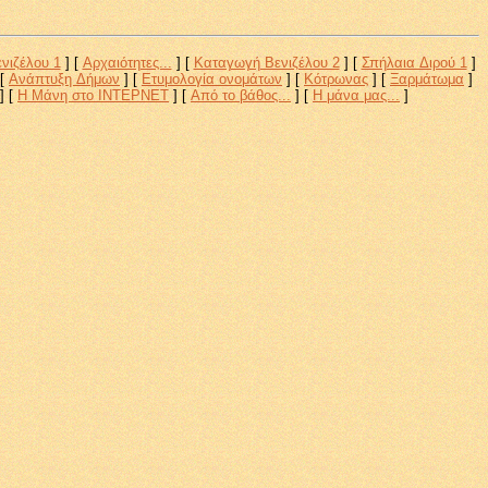
νιζέλου 1
]
[
Αρχαιότητες...
]
[
Καταγωγή Βενιζέλου 2
]
[
Σπήλαια Διρού 1
]
[
Ανάπτυξη Δήμων
]
[
Ετυμολογία ονομάτων
]
[
Κότρωνας
]
[
Ξαρμάτωμα
]
]
[
Η Μάνη στο ΙΝΤΕΡΝΕΤ
]
[
Από το βάθος...
]
[
Η μάνα μας...
]