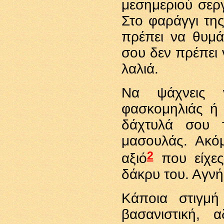
μεσημεριού σεργ
Στο φαράγγι της
πρέπει να θυμ
σου δεν πρέπει 
λαλιά.
Να ψάχνεις 
φασκομηλιάς ή 
δάχτυλά σου 
μασουλάς. Ακόμ
2
αξιό
που είχες
δάκρυ του. Αγνή
Κάποια στιγμή
βασανιστική, 