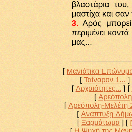
βλαστάρια του,
μαστίχα και σαν
3
.
Αρός μπορεί 
περιμένει κοντά
μας...
[
Μανιάτικα Επώνυμ
[
Ταίναρον 1...
]
[
Αρχαιότητες...
]
[
[
Αρεόπολη
[
Αρεόπολη-Μελέτη 
[
Ανάπτυξη Δήμ
[
Ξαρμάτωμα
]
[
[
Η Ψυχή της Μάν