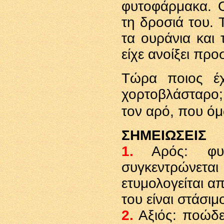
φυτοφάρμακα. 
τη δροσιά του. 
τα ουράνια και 
είχε ανοίξει προ
Τώρα ποιος έχ
χορτοβλάσταρο;
τον αρό, που όμω
ΣΗΜΕΙΩΣΕΙΣ
1
.
Αρός: φυσ
συγκεντρώνε
ετυμολογείται απ
του είναι στάσιμ
2
.
Αξιός: ποώδε