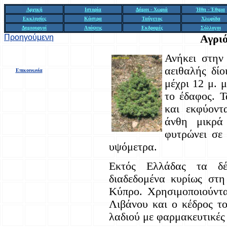
Αρχική
Ιστορία
Δήμοι - Χωριά
Ήθη - Έθιμα
Εκκλησίες
Κάστρα
Ταΰγετος
Χλωρίδα
Δημιουργοί
Απόψεις
Εκδρομές
Σύλλογοι
Προηγούμενη
Αγρι
Ανήκει στην 
αειθαλής δί
Επικοινωνία
μέχρι 12 μ. 
το έδαφος. Τ
και εκφύοντ
άνθη μικρά
φυτρώνει σε
υψόμετρα.
Εκτός Ελλάδας τα δέν
διαδεδομένα κυρίως στη
Κύπρο. Xρησιμοποιούντα
Λιβάνου και ο κέδρος το
λαδιού με φαρμακευτικές 