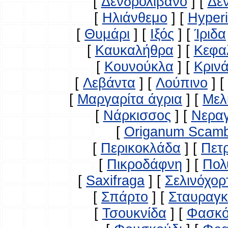
[
Δενδρολίβανο
]
[
Δε
[
Ηλιάνθεμο
]
[
Hyperi
[
Θυμάρι
]
[
Ιξός
]
[
Ίριδα
[
Καυκαλήθρα
]
[
Κεφα
[
Κουνούκλα
]
[
Κρινά
[
Λεβάντα
]
[
Λούπινο
]
[
[
Μαργαρίτα άγρια
]
[
Μελ
[
Νάρκισσος
]
[
Νερα
[
Origanum Scam
[
Περικοκλάδα
]
[
Πετ
[
Πικροδάφνη
]
[
Πολ
[
Saxifraga
]
[
Σελινόχορ
[
Σπάρτο
]
[
Σταυραγκ
[
Τσουκνίδα
]
[
Φασκό