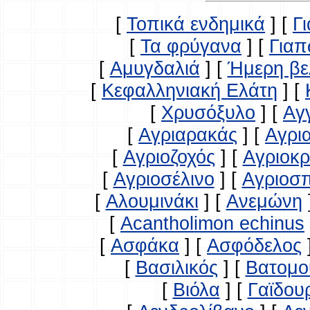
[
Τοπικά ενδημικά
]
[
Γ
[
Τα φρύγανα
]
[
Γιαπ
[
Αμυγδαλιά
]
[
Ήμερη βε
[
Κεφαλληνιακή Ελάτη
]
[
[
Χρυσόξυλο
]
[
Αγ
[
Αγριαρακάς
]
[
Αγρι
[
Αγριοζοχός
]
[
Αγριοκ
[
Αγριοσέλινο
]
[
Αγριοσ
[
Αλουμινάκι
]
[
Ανεμώνη
[
Acantholimon echinus
[
Ασφάκα
]
[
Ασφόδελος
[
Βασιλικός
]
[
Βατομο
[
Βιόλα
]
[
Γαϊδου