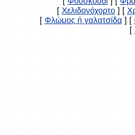
[
Φουσκούδι
]
[
Φρα
[
Χελιδονόχορτο
]
[
Χ
[
Φλώμος ή γαλατσίδα
]
[
[