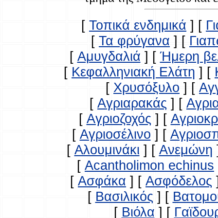
[
Τοπικά ενδημικά
]
[
Γ
[
Τα φρύγανα
]
[
Γιαπ
[
Αμυγδαλιά
]
[
Ήμερη βε
[
Κεφαλληνιακή Ελάτη
]
[
[
Χρυσόξυλο
]
[
Αγ
[
Αγριαρακάς
]
[
Αγρι
[
Αγριοζοχός
]
[
Αγριοκ
[
Αγριοσέλινο
]
[
Αγριοσ
[
Αλουμινάκι
]
[
Ανεμώνη
[
Acantholimon echinus
[
Ασφάκα
]
[
Ασφόδελος
[
Βασιλικός
]
[
Βατομο
[
Βιόλα
]
[
Γαϊδου