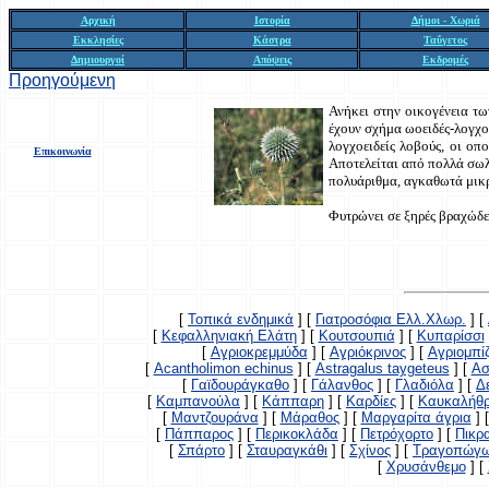
Αρχική
Ιστορία
Δήμοι - Χωριά
Εκκλησίες
Κάστρα
Ταΰγετος
Δημιουργοί
Απόψεις
Εκδρομές
Προηγούμενη
Ανήκει στην οικογένεια τω
έχουν σχήμα ωοειδές-λογχο
λογχοειδείς λοβούς, οι οπ
Επικοινωνία
Αποτελείται από πολλά σωλη
πολυάριθμα, αγκαθωτά μικρ
Φυτρώνει σε ξηρές βραχώδει
[
Τοπικά ενδημικά
]
[
Γιατροσόφια Ελλ.Χλωρ.
]
[
[
Κεφαλληνιακή Ελάτη
]
[
Κουτσουπιά
]
[
Κυπαρίσσι
[
Αγριοκρεμμύδα
]
[
Αγριόκρινος
]
[
Αγριομπί
[
Acantholimon echinus
]
[
Astragalus taygeteus
]
[
Ασ
[
Γαϊδουράγκαθο
]
[
Γάλανθος
]
[
Γλαδιόλα
]
[
Δ
[
Καμπανούλα
]
[
Κάππαρη
]
[
Καρδίες
]
[
Καυκαλήθ
[
Μαντζουράνα
]
[
Μάραθος
]
[
Μαργαρίτα άγρια
]
[
Πάππαρος
]
[
Περικοκλάδα
]
[
Πετρόχορτο
]
[
Πικρ
[
Σπάρτο
]
[
Σταυραγκάθι
]
[
Σχίνος
]
[
Τραγοπώγ
[
Χρυσάνθεμο
]
[