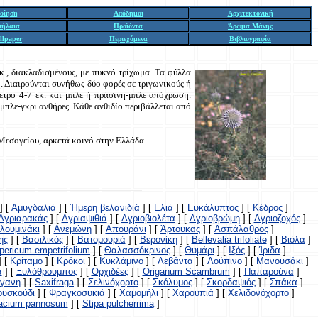
οίηση
Απόδημοι
Αρχιτεκτονική
πήλαια
Προϊόντα
Άρωμα Μάνης
llpaper
Περιεχόμενα
Βιβλιογραφία
κ., διακλαδισμένους, με πυκνό τρίχωμα. Τα φύλλα
. Διαιρούνται συνήθως δύο φορές σε τριγωνικούς ή
μετρο 4-7 εκ. και μπλε ή πράσινη-μπλε απόχρωση.
μπλε-γκρι ανθήρες. Κάθε ανθιδίο περιβάλλεται από
 Μεσογείου, αρκετά κοινό στην Ελλάδα.
]
[
Αμυγδαλιά
]
[
Ήμερη βελανιδιά
]
[
Ελιά
]
[
Ευκάλυπτος
]
[
Κέδρος
]
Αγριαρακάς
]
[
Αγριαψιθιά
]
[
Αγριοβιολέτα
]
[
Αγριοβρώμη
]
[
Αγριοζοχός
]
λουμινάκι
]
[
Ανεμώνη
]
[
Απουράνι
]
[
Άρτουκας
]
[
Ασπάλαθρος
]
ης
]
[
Βασιλικός
]
[
Βατομουριά
]
[
Βερονίκη
]
[
Bellevalia trifoliate
]
[
Βιόλα
]
pericum empetrifolium
]
[
Θαλασσόκρινος
]
[
Θυμάρι
]
[
Ιξός
]
[
Ίριδα
]
]
[
Κρίταμο
]
[
Κρόκοι
]
[
Κυκλάμινο
]
[
Λεβάντα
]
[
Λούπινο
]
[
Μανουσάκι
]
α
]
[
Ξυλόθρουμπος
]
[
Ορχιδέες
]
[
Origanum Scambrum
]
[
Παπαρούνα
]
ίγανη
]
[
Saxifraga
]
[
Σελινόχορτο
]
[
Σκόλυμος
]
[
Σκορδαψιός
]
[
Σπάκα
]
υσκούδι
]
[
Φραγκοσυκιά
]
[
Χαμομήλι
]
[
Χαρουπιά
]
[
Χελιδονόχορτο
]
racium pannosum
]
[
Stipa pulcherrima
]