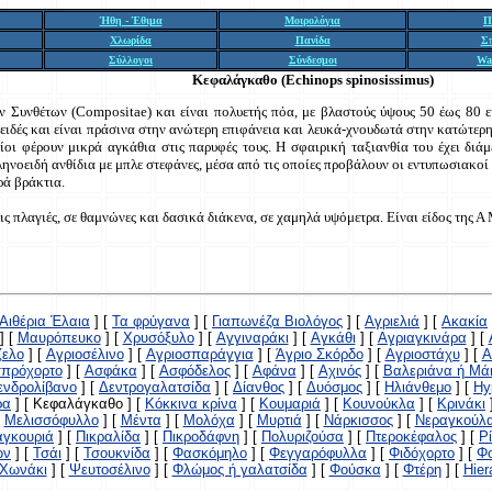
Ήθη - Έθιμα
Μοιρολόγια
Π
Χλωρίδα
Πανίδα
Σ
Σύλλογοι
Σύνδεσμοι
Wa
Κεφαλάγκαθο (Echinops spinosissimus)
ν Συνθέτων (Compositae) και είναι πολυετής πόα, με βλαστούς ύψους 50 έως 80 ε
ειδές και είναι πράσινα στην ανώτερη επιφάνεια και λευκά-χνουδωτά στην κατώτερη
οίοι φέρουν μικρά αγκάθια στις παρυφές τους. Η σφαιρική ταξιανθία του έχει διά
νοειδή ανθίδια με μπλε στεφάνες, μέσα από τις οποίες προβάλουν οι εντυπωσιακοί 
ά βράκτια.
ς πλαγιές, σε θαμνώνες και δασικά διάκενα, σε χαμηλά υψόμετρα. Είναι είδος της Α
Αιθέρια Έλαια
]
[
Τα φρύγανα
]
[
Γιαπωνέζα Βιολόγος
]
[
Αγριελιά
]
[
Ακακία
]
[
Μαυρόπευκο
]
[
Χρυσόξυλο
]
[
Αγγιναράκι
]
[
Αγκάθι
]
[
Αγριαγκινάρα
]
[
ζελο
]
[
Αγριοσέλινο
]
[
Αγριοσπαράγγια
]
[
Άγριο Σκόρδο
]
[
Αγριοστάχυ
]
[
Α
πρόχορτο
]
[
Ασφάκα
]
[
Ασφόδελος
]
[
Αφάνα
]
[
Αχινός
]
[
Βαλεριάνα ή Μά
ενδρολίβανο
]
[
Δεντρογαλατσίδα
]
[
Δίανθος
]
[
Δυόσμος
]
[
Ηλιάνθεμο
]
[
Hy
ρα
]
[ Κεφαλάγκαθο ]
[
Κόκκινα κρίνα
]
[
Κουμαριά
]
[
Κουνούκλα
]
[
Κρινάκι
[
Μελισσόφυλλο
]
[
Μέντα
]
[
Μολόχα
]
[
Μυρτιά
]
[
Νάρκισσος
]
[
Νεραγκούλ
αγκουριά
]
[
Πικραλίδα
]
[
Πικροδάφνη
]
[
Πολυριζούσα
]
[
Πτεροκέφαλος
]
[
Ρ
ων
]
[
Τσάι
]
[
Τσουκνίδα
]
[
Φασκόμηλο
]
[
Φεγγαρόφυλλα
]
[
Φιδόχορτο
]
[
Φο
Χωνάκι
]
[
Ψευτοσέλινο
]
[
Φλώμος ή γαλατσίδα
]
[
Φούσκα
]
[
Φτέρη
]
[
Hie