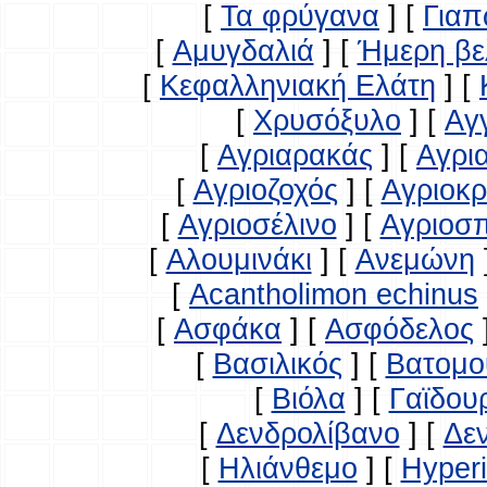
[
Τα φρύγανα
]
[
Γιαπ
[
Αμυγδαλιά
]
[
Ήμερη βε
[
Κεφαλληνιακή Ελάτη
]
[
[
Χρυσόξυλο
]
[
Αγ
[
Αγριαρακάς
]
[
Αγρι
[
Αγριοζοχός
]
[
Αγριοκ
[
Αγριοσέλινο
]
[
Αγριοσ
[
Αλουμινάκι
]
[
Ανεμώνη
[
Acantholimon echinus
[
Ασφάκα
]
[
Ασφόδελος
[
Βασιλικός
]
[
Βατομο
[
Βιόλα
]
[
Γαϊδου
[
Δενδρολίβανο
]
[
Δε
[
Ηλιάνθεμο
]
[
Hyperi