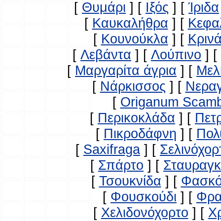
[
Θυμάρι
]
[
Ιξός
]
[
Ίριδα
[
Καυκαλήθρα
]
[
Κεφα
[
Κουνούκλα
]
[
Κρινά
[
Λεβάντα
]
[
Λούπινο
]
[
[
Μαργαρίτα άγρια
]
[
Μελ
[
Νάρκισσος
]
[
Νερα
[
Origanum Scam
[
Περικοκλάδα
]
[
Πετ
[
Πικροδάφνη
]
[
Πολ
[
Saxifraga
]
[
Σελινόχορ
[
Σπάρτο
]
[
Σταυραγκ
[
Τσουκνίδα
]
[
Φασκό
[
Φουσκούδι
]
[
Φρα
[
Χελιδονόχορτο
]
[
Χ