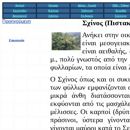
Αρχική
Ιστορία
Δήμοι - Χωριά
Ήθη - Έθιμα
Εκκλησίες
Κάστρα
Ταΰγετος
Χλωρίδα
Δημιουργοί
Απόψεις
Εκδρομές
Σύλλογοι
Προηγούμενη
Σχίνος
(Πιστακί
Ανήκει στην οικ
Επικοινωνία
είναι μεσογεια
είναι αειθαλής,
μ., πολύ γνωστός από την 
φυλλαρίων, τα οποία είναι
Ο Σχίνος όπως και οι συκι
των φύλλων εμφανίζονται ο
μικρά άνθη διατάσσοντα
εκφύονται από τις μασχάλε
μέλισσες. Οι καρποί (δρύπε
πράσινοι, ύστερα γίνοντ
γίνονται μαύροι κατά το Σ