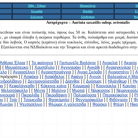
Ήθη - Έθιμα
Μοιρολόγια
Π
Χλωρίδα
Πανίδα
Σ
Σύλλογοι
Σύνδεσμοι
Wa
Ασπρόχορτο – Aurinia saxatilis subsp. orientalis
uciferae και είναι πολυετής πόα, ύψους έως 50 εκ. Καλύπτεται από αστεροειδές
κ., με ελαφρά έλλοβα ή ακέραια περιθώρια. Τα άνθη, πολυάριθμα και μικρά, διατάσ
 δύο λοβούς. Ο καρπός (κεράτιο) είναι κυκλικός, επίπεδος, λείος, χωρίς τρίχωμα,
 Εξαπλώνεται στα ΝΔ Βαλκάνια και την Τουρκία και είναι αρκετά διαδεδομένο στην
Αιθέρια Έλαια
]
[
Τα φρύγανα
]
[
Γιαπωνέζα Βιολόγος
]
[
Αγριελιά
]
[
Ακακία
]
[
Μαυρόπευκο
]
[
Χρυσόξυλο
]
[
Αγγιναράκι
]
[
Αγκάθι
]
[
Αγριαγκινάρα
]
[
ζελο
]
[
Αγριοσέλινο
]
[
Αγριοσπαράγγια
]
[
Άγριο Σκόρδο
]
[
Αγριοστάχυ
]
[
Α
σπρόχορτο ]
[
Ασφάκα
]
[
Ασφόδελος
]
[
Αφάνα
]
[
Αχινός
]
[
Βαλεριάνα ή Μά
ενδρολίβανο
]
[
Δεντρογαλατσίδα
]
[
Δίανθος
]
[
Δυόσμος
]
[
Ηλιάνθεμο
]
[
Hy
ρα
]
[
Κεφαλάγκαθο
]
[
Κόκκινα κρίνα
]
[
Κουμαριά
]
[
Κουνούκλα
]
[
Κρινάκι
[
Μελισσόφυλλο
]
[
Μέντα
]
[
Μολόχα
]
[
Μυρτιά
]
[
Νάρκισσος
]
[
Νεραγκούλ
αγκουριά
]
[
Πικραλίδα
]
[
Πικροδάφνη
]
[
Πολυριζούσα
]
[
Πτεροκέφαλος
]
[
Ρ
ων
]
[
Τσάι
]
[
Τσουκνίδα
]
[
Φασκόμηλο
]
[
Φεγγαρόφυλλα
]
[
Φιδόχορτο
]
[
Φο
Χωνάκι
]
[
Ψευτοσέλινο
]
[
Φλώμος ή γαλατσίδα
]
[
Φούσκα
]
[
Φτέρη
]
[
Hie