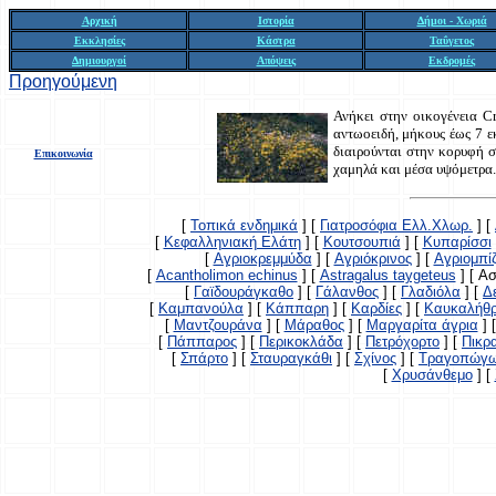
Αρχική
Ιστορία
Δήμοι - Χωριά
Εκκλησίες
Κάστρα
Ταΰγετος
Δημιουργοί
Απόψεις
Εκδρομές
Προηγούμενη
Ανήκει στην οικογένεια Cr
αντωοειδή, μήκους έως 7 ε
διαιρούνται στην κορυφή σε
Επικοινωνία
χαμηλά και μέσα υψόμετρα.
[
Τοπικά ενδημικά
]
[
Γιατροσόφια Ελλ.Χλωρ.
]
[
[
Κεφαλληνιακή Ελάτη
]
[
Κουτσουπιά
]
[
Κυπαρίσσι
[
Αγριοκρεμμύδα
]
[
Αγριόκρινος
]
[
Αγριομπί
[
Acantholimon echinus
]
[
Astragalus taygeteus
]
[ Α
[
Γαϊδουράγκαθο
]
[
Γάλανθος
]
[
Γλαδιόλα
]
[
Δ
[
Καμπανούλα
]
[
Κάππαρη
]
[
Καρδίες
]
[
Καυκαλήθ
[
Μαντζουράνα
]
[
Μάραθος
]
[
Μαργαρίτα άγρια
]
[
Πάππαρος
]
[
Περικοκλάδα
]
[
Πετρόχορτο
]
[
Πικρ
[
Σπάρτο
]
[
Σταυραγκάθι
]
[
Σχίνος
]
[
Τραγοπώγ
[
Χρυσάνθεμο
]
[