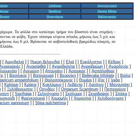
οίηση
Απόδημοι
Αρχιτεκτονική
πήλαια
Προϊόντα
Άρωμα Μάνης
llpaper
Περιεχόμενα
Βιβλιογραφία
 τρίχωμα. Τα φύλλα στο κατώτερο τμήμα του βλαστού είναι επιμήκη -
σονται σε φόβη. Έχουν τέσσερα κίτρινα πέταλα, μήκους έως 5 χιλ. και
 μήκους έως 6 χιλ. Βρίσκεται σε ασβεστολιθικές βραχώδεις πλαγιές, σε
 Ελλάδα.
]
[
Αμυγδαλιά
]
[
Ήμερη βελανιδιά
]
[
Ελιά
]
[
Ευκάλυπτος
]
[
Κέδρος
]
Αγριαρακάς
]
[
Αγριαψιθιά
]
[
Αγριοβιολέτα
]
[
Αγριοβρώμη
]
[
Αγριοζοχός
]
λουμινάκι
]
[
Ανεμώνη
]
[
Απουράνι
]
[
Άρτουκας
]
[
Ασπάλαθρος
]
ης
]
[
Βασιλικός
]
[
Βατομουριά
]
[
Βερονίκη
]
[
Bellevalia trifoliate
]
[
Βιόλα
]
pericum empetrifolium
]
[
Θαλασσόκρινος
]
[
Θυμάρι
]
[
Ιξός
]
[
Ίριδα
]
]
[
Κρίταμο
]
[
Κρόκοι
]
[
Κυκλάμινο
]
[
Λεβάντα
]
[
Λούπινο
]
[
Μανουσάκι
]
α
]
[
Ξυλόθρουμπος
]
[
Ορχιδέες
]
[
Origanum Scambrum
]
[
Παπαρούνα
]
ίγανη
]
[
Saxifraga
]
[
Σελινόχορτο
]
[
Σκόλυμος
]
[
Σκορδαψιός
]
[
Σπάκα
]
υσκούδι
]
[
Φραγκοσυκιά
]
[
Χαμομήλι
]
[
Χαρουπιά
]
[
Χελιδονόχορτο
]
racium pannosum
]
[
Stipa pulcherrima
]