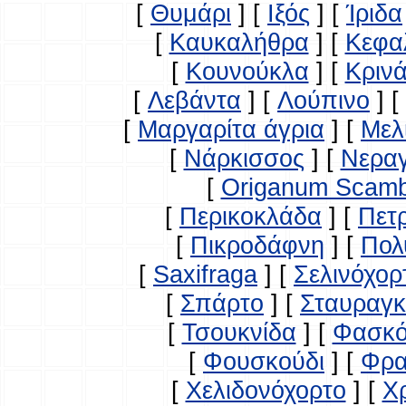
[
Θυμάρι
]
[
Ιξός
]
[
Ίριδα
[
Καυκαλήθρα
]
[
Κεφα
[
Κουνούκλα
]
[
Κρινά
[
Λεβάντα
]
[
Λούπινο
]
[
[
Μαργαρίτα άγρια
]
[
Μελ
[
Νάρκισσος
]
[
Νερα
[
Origanum Scam
[
Περικοκλάδα
]
[
Πετ
[
Πικροδάφνη
]
[
Πολ
[
Saxifraga
]
[
Σελινόχορ
[
Σπάρτο
]
[
Σταυραγκ
[
Τσουκνίδα
]
[
Φασκό
[
Φουσκούδι
]
[
Φρα
[
Χελιδονόχορτο
]
[
Χ