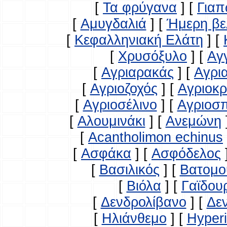
[
Τα φρύγανα
]
[
Γιαπ
[
Αμυγδαλιά
]
[
Ήμερη βε
[
Κεφαλληνιακή Ελάτη
]
[
[
Χρυσόξυλο
]
[
Αγ
[
Αγριαρακάς
]
[
Αγρι
[
Αγριοζοχός
]
[
Αγριοκ
[
Αγριοσέλινο
]
[
Αγριοσ
[
Αλουμινάκι
]
[
Ανεμώνη
[
Acantholimon echinus
[
Ασφάκα
]
[
Ασφόδελος
[
Βασιλικός
]
[
Βατομο
[
Βιόλα
]
[
Γαϊδου
[
Δενδρολίβανο
]
[
Δε
[
Ηλιάνθεμο
]
[
Hyperi