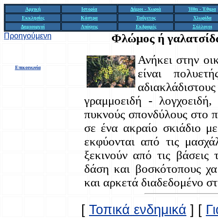
Αρχική
Ιστορία
Δήμοι - Χωριά
Ήθη - Έθιμα
Εκκλησίες
Κάστρα
Ταΰγετος
Χλωρίδα
Δημιουργοί
Απόψεις
Εκδρομές
Σύλλογοι
Προηγούμενη
Φλώμος ή γαλατσίδα 
Ανήκει στην οι
Επικοινωνία
είναι πολυετ
αδιακλάδιστους
γραμμοειδή - λογχοειδή,
πυκνούς σπονδύλους στο π
σε ένα ακραίο σκιάδιο με
εκφύονται από τις μασχά
ξεκινούν από τις βάσεις 
δάση και βοσκότοπους χα
και αρκετά διαδεδομένο σ
[
Τοπικά ενδημικά
]
[
Γ