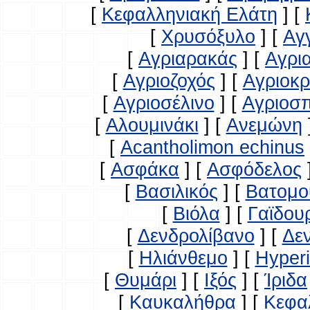
[
Κεφαλληνιακή Ελάτη
]
[
[
Χρυσόξυλο
]
[
Αγ
[
Αγριαρακάς
]
[
Αγρι
[
Αγριοζοχός
]
[
Αγριοκ
[
Αγριοσέλινο
]
[
Αγριοσ
[
Αλουμινάκι
]
[
Ανεμώνη
[
Acantholimon echinus
[
Ασφάκα
]
[
Ασφόδελος
[
Βασιλικός
]
[
Βατομο
[
Βιόλα
]
[
Γαϊδου
[
Δενδρολίβανο
]
[
Δε
[
Ηλιάνθεμο
]
[
Hyperi
[
Θυμάρι
]
[
Ιξός
]
[
Ίριδα
[
Καυκαλήθρα
]
[
Κεφα