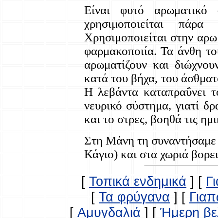
Είναι φυτό αρωματικό
χρησιμοποιείται πάρα
Χρησιμοποιείται στην αρω
φαρμακοποιία. Τα άνθη του
αρωματίζουν και διώχνου
κατά του βήχα, του άσθματο
Η λεβάντα καταπραΰνει τ
νευρικό σύστημα, γιατί δρ
και το στρες, βοηθά τις ημ
Στη Μάνη τη συναντήσαμε 
Κάγιο) και στα χωριά βορε
[
Τοπικά ενδημικά
]
[
Γ
[
Τα φρύγανα
]
[
Γιαπ
[
Αμυγδαλιά
]
[
Ήμερη βε