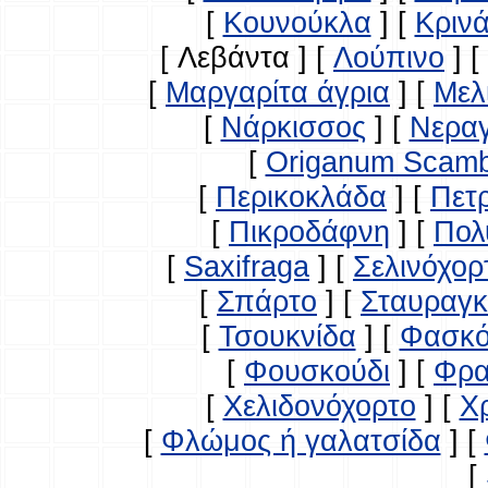
[
Κουνούκλα
]
[
Κρινά
[ Λεβάντα ]
[
Λούπινο
]
[
[
Μαργαρίτα άγρια
]
[
Μελ
[
Νάρκισσος
]
[
Νερα
[
Origanum Scam
[
Περικοκλάδα
]
[
Πετ
[
Πικροδάφνη
]
[
Πολ
[
Saxifraga
]
[
Σελινόχορ
[
Σπάρτο
]
[
Σταυραγκ
[
Τσουκνίδα
]
[
Φασκό
[
Φουσκούδι
]
[
Φρα
[
Χελιδονόχορτο
]
[
Χ
[
Φλώμος ή γαλατσίδα
]
[
[