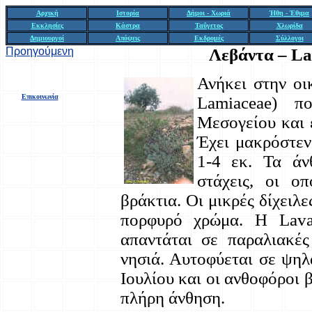
Αρχική
Ιστορία
Δήμοι - Χωριά
Ήθη - Έθιμα
Εκκλησίες
Κάστρα
Ταΰγετος
Χλωρίδα
Δημιουργοί
Απόψεις
Εκδρομές
Σύλλογοι
Προηγούμενη
Λεβάντα – La
Ανήκει στην οι
Επικοινωνία
Lamiaceae) π
Μεσογείου και ε
Έχει μακρόστεν
1-4 εκ. Τα άν
στάχεις, οι ο
βράκτια. Οι μικρές δίχειλε
πορφυρό χρώμα. Η Lavan
απαντάται σε παραλιακές
νησιά. Αυτοφύεται σε ψηλά
Ιουλίου και οι ανθοφόροι 
πλήρη άνθηση.