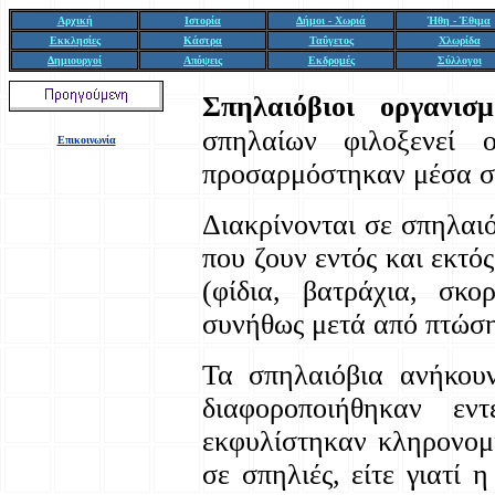
Αρχική
Ιστορία
Δήμοι - Χωριά
Ήθη - Έθιμα
Εκκλησίες
Κάστρα
Ταΰγετος
Χλωρίδα
Δημιουργοί
Απόψεις
Εκδρομές
Σύλλογοι
Σπηλαιόβιοι
οργανισμ
σπηλαίων φιλοξενεί ο
Επικοινωνία
προσαρμόστηκαν μέσα στ
Διακρίνονται σε σπηλαι
που ζουν εντός και εκτό
(φίδια, βατράχια, σκο
συνήθως μετά από πτώση
Τα σπηλαιόβια ανήκου
διαφοροποιήθηκαν εν
εκφυλίστηκαν κληρονομ
σε σπηλιές, είτε γιατί