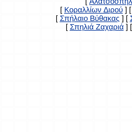
[
Αλατσόσπηλ
[
Κοραλλίων Διρού
]
[
Σπήλαιο Βύθακας
]
[
[
Σπηλιά Ζαχαριά
]