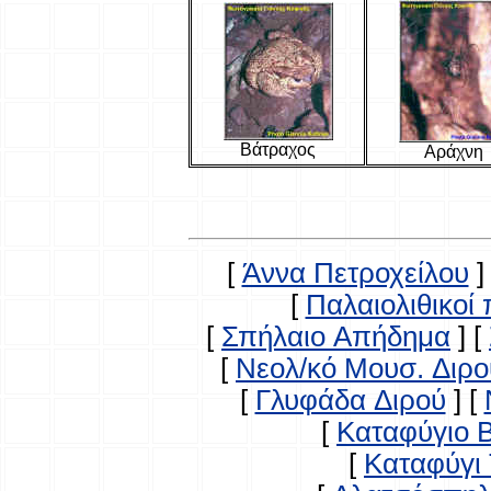
Βάτραχος
Αράχνη
[
Άννα Πετροχείλου
]
[
Παλαιολιθικοί
[
Σπήλαιο Απήδημα
]
[
[
Νεολ/κό Μουσ. Διρο
[
Γλυφάδα Διρού
]
[
[
Καταφύγιο 
[
Καταφύγι