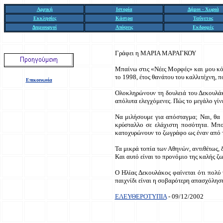
Αρχική
Ιστορία
Δήμοι - Χωριά
Εκκλησίες
Κάστρα
Ταΰγετος
Δημιουργοί
Απόψεις
Εκδρομές
Γράφει η ΜΑΡΙΑ ΜΑΡΑΓΚΟΥ
Μπαίνω στις «Νέες Μορφές» και μου κόβ
το 1998, έτος θανάτου του καλλιτέχνη, 
Επικοινωνία
Ολοκληρώνουν τη δουλειά του Δεκουλάκο
απόλυτα ελεγχόμενες. Πώς το μεγάλο γίν
Να μιλήσουμε για απόσταγμα; Ναι, θα μ
κρύσταλλο σε ελάχιστη ποσότητα. Μπο
κατοχυρώνουν το ζωγράφο ως έναν από τ
Τα μικρά τοπία των Αθηνών, αντιθέτως, δ
Και αυτό είναι το προνόμιο της καλής ζ
Ο Ηλίας Δεκουλάκος φαίνεται ότι πολύ τ
παιχνίδι είναι η σοβαρότερη απασχόλησ
ΕΛΕΥΘΕΡΟΤΥΠΙΑ
- 09/12/2002