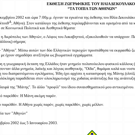
ΕΚΘΕΣΗ ΖΩΓΡΑΦΙΚΗΣ ΤΟΥ ΗΛΙΑ ΔΕΚΟΥΛΑΚ
‘‘ΤΑ ΤΟΠΙΑ ΤΩΝ ΑΘΗΝΩΝ’’
εκεμβρίου 2002 και ώρα 7:00μ.μ. έγιναν τα εγκαίνια της έκθεσης του Ηλία Δεκουλ
Α
ίτου9
, Αθήνα). Στον κατάλογο της έκθεσης περιλαμβάνονται και ορισμένα από τα κ
 σε Κοινωνικά Πολιτικά και Αισθητικά θέματα:
η Ακρόπολις των Αθηνών, ο Λόφος του Λυκαβηττού, εξακολουθούν να υπάρχουν. Πώς
άλλους) σήμερα;
 "Αθήναι". Μέσω αυτών των δύο Ελληνικών περιοχών προσπάθησα να εκφρασθώ ζωγρα
ί με έχουν σημαδέψει ανεξίτηλα ως βιωματικά εγγράμματα.
 η γεωγραφική έκταση της Ελλάδος ήταν μνημείο πολυποίκιλου φυσικού κάλλους (
ονταν άλλα μνημεία, λαϊκής και λόγιας αισθητικής. "Οίδα", θυμάμαι καλά και νοστ
 του διαπραττόμενου εγκλήματος. Ήδη έχει αρχίσει η καταστροφή της Μάνης (ελπίζ
λόκληρη παραδίδεται στον ολοκληρωτισμό της χυδαίας ανάπτυξης δια της ανάπτυξης
λευρά της "Μάνης". Το άλλο "προφίλ" του ίδιου συναισθηματικού μου αντικειμένου.
κό παρελθόν. Η Μάνη ακόμη παρόν.
ό παρελθόν. Η Αθήνα χωρίς παρόν, χωρίς παρελθόν, χωρίς μέλλον.
ία των "Αθηνών"
μβρίου 2002 έως 5 Ιανουαρίου 2003.