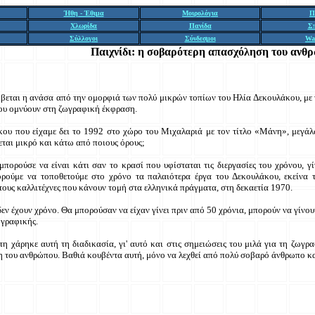
Ήθη - Έθιμα
Μοιρολόγια
Π
Χλωρίδα
Πανίδα
Σ
Σύλλογοι
Σύνδεσμοι
Wa
Παιχνίδι
: η σοβαρότερη απασχόληση του ανθ
εται η ανάσα από την ομορφιά των πολύ μικρών τοπίων του Ηλία Δεκουλάκου, με τι
που ομνύουν στη ζωγραφική έκφραση.
υ που είχαμε δει το 1992 στο χώρο του Μιχαλαριά με τον τίτλο «Μάνη», μεγάλων
εται μικρό και κάτω από ποιους όρους;
πορούσε να είναι κάτι σαν το κρασί που υφίσταται τις διεργασίες του χρόνου, γί
ρούμε να τοποθετούμε στο χρόνο τα παλαιότερα έργα του Δεκουλάκου, εκείνα τ
ους καλλιτέχνες που κάνουν τομή στα ελληνικά πράγματα, στη δεκαετία 1970.
εν έχουν χρόνο. Θα μπορούσαν να είχαν γίνει πριν από 50 χρόνια, μπορούν να γίνου
ωγραφικής.
η χάρηκε αυτή τη διαδικασία, γι' αυτό και στις σημειώσεις του μιλά για τη ζωγρ
η του ανθρώπου. Βαθιά κουβέντα αυτή, μόνο να λεχθεί από πολύ σοβαρό άνθρωπο κ