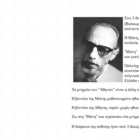
Στις 3 Δ
(Βαλαωρ
απέναντι
Η Μάνη, 
πολλούς 
"Μάνη" -
και γιατ
Ολόκληρη
αναπτύσσ
επίγνωση
Ελλάδα ο
Τα μνημεία των "Αθηνών" είναι η άλλη π
Η βεντέτα της Μάνης μυθοποιημένο ηθι
Η βεντέτα της Αθήνας, παρόν χωρίς ηθικ
Ζω στη "Μάνη" και περπατάω στα μνημε
Η διάρκεια της έκθεσης ήταν από 3 Δεκε