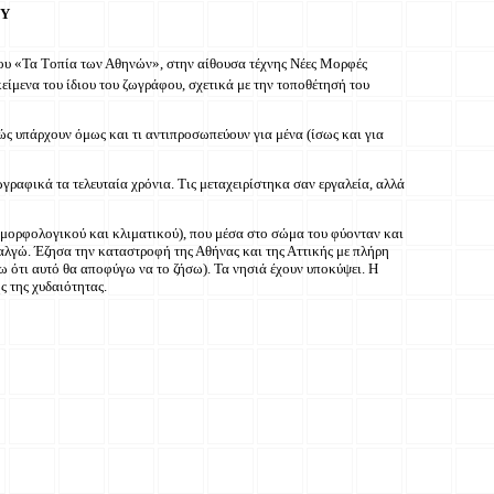
ΟΥ
άκου «Τα Tοπία των Αθηνών», στην αίθουσα τέχνης Νέες Μορφές
είμενα του ίδιου του ζωγράφου, σχετικά με την τοποθέτησή του
 υπάρχουν όμως και τι αντιπροσωπεύουν για μένα (ίσως και για
φικά τα τελευταία χρόνια. Τις μεταχειρίστηκα σαν εργαλεία, αλλά
μορφολογικού και κλιματικού), που μέσα στο σώμα του φύονταν και
αλγώ. Έζησα την καταστροφή της Αθήνας και της Αττικής με πλήρη
ω ότι αυτό θα αποφύγω να το ζήσω). Τα νησιά έχουν υποκύψει. Η
 της χυδαιότητας.