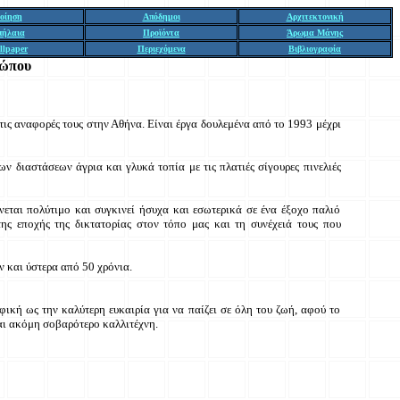
οίηση
Απόδημοι
Αρχιτεκτονική
πήλαια
Προϊόντα
Άρωμα Μάνης
llpaper
Περιεχόμενα
Βιβλιογραφία
ρώπου
ς αναφορές τους στην Αθήνα. Είναι έργα δουλεμένα από το 1993 μέχρι
 διαστάσεων άγρια και γλυκά τοπία με τις πλατιές σίγουρες πινελιές
νεται πολύτιμο και συγκινεί ήσυχα και εσωτερικά σε ένα έξοχο παλιό
ης εποχής της δικτατορίας στον τόπο μας και τη συνέχειά τους που
ν και ύστερα από 50 χρόνια.
αφική ως την καλύτερη ευκαιρία για να παίζει σε όλη του ζωή, αφού το
αι ακόμη σοβαρότερο καλλιτέχνη.